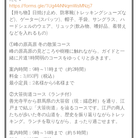
https://forms.gle/1Ug44iNNqmWsMNzj7
【持ち物】日焼け止め、防寒靴(トレッキングシューズな
ど)、ゲーター(スパッツ)、帽子、手袋、サングラス、ハ
ードシェルのウェア、リュック(飲み物、嗜好品、着替え
などを入れるもの)
①峰の原高原 冬の散策コース
峰の原高原の見どころや樹種に触れながら、ガイドと一
緒に片道1時間弱のコースをゆっくりと歩きます。
案内時間：9時～11時まで（約2時間）
料金：3,850円（税込）
最小定員：2名様から6名様まで
②大笹街道コース《ランチ付》
善光寺平から群馬県の大笹宿（現：嬬恋村）を通り、江
戸まで結ぶ「大笹街道」を辿るコースです。江戸の商人
たちが歩いた冬の山道を、歴史を振り返りながらトレッ
キング。ランチを取りながら、まったり過ごせます。
案内時間：9時～14時まで（約５時間）