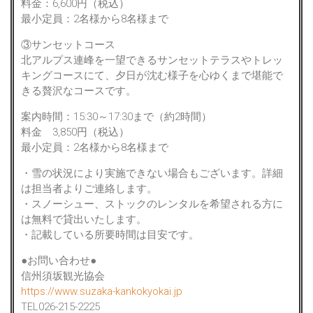
料金：6,600円（税込）
最小定員：2名様から8名様まで
③サンセットコース
北アルプス連峰を一望できるサンセットテラスやトレッ
キングコースにて、夕日が沈む様子を心ゆくまで堪能で
きる贅沢なコースです。
案内時間：15:30～17:30まで（約2時間）
料金 3,850円（税込）
最小定員：2名様から8名様まで
・雪の状況により実施できない場合もございます。詳細
は担当者よりご連絡します。
・スノーシュー、ストックのレンタルを希望される方に
は無料で貸出いたします。
・記載している所要時間は目安です。
●お問い合わせ●
信州須坂観光協会
https://www.suzaka-kankokyokai.jp
TEL026-215-2225