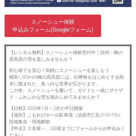
スノーシュー体験
申込みフォーム(Googleフォーム)
【レンタル無料】スノーシュー体験受付中！信州・峰の
原高原の雪を楽しみませんか？
初心者でも安心！気軽にスノーシューを楽しもう
標高1,500mの峰の原高原には、白樺林をはじめとする樹
木に囲まれた、真っ白な世界が広がります。
この冬、スノーシューを履いて、ガイドと一緒にザクザ
ク・ふわふわな雪を踏みしめてみませんか？
【日程】2026年1月～2月の平日開催
【場所】こもれびホール駐車場（須坂市仁礼3153-756）
現地集合・現地解散
【申込】２名様～、3日前までにフォームからお申込みく
ださい