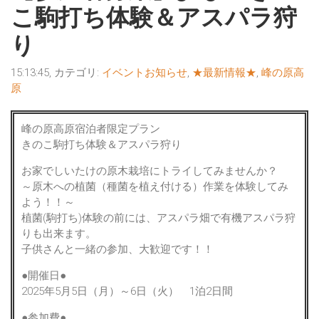
こ駒打ち体験＆アスパラ狩
り
15:13:45, カテゴリ:
イベントお知らせ
,
★最新情報★
,
峰の原高
原
峰の原高原宿泊者限定プラン
きのこ駒打ち体験＆アスパラ狩り
お家でしいたけの原木栽培にトライしてみませんか？
～原木への植菌（種菌を植え付ける）作業を体験してみ
よう！！～
植菌(駒打ち)体験の前には、アスパラ畑で有機アスパラ狩
りも出来ます。
子供さんと一緒の参加、大歓迎です！！
●開催日●
2025年5月5日（月）～6日（火） 1泊2日間
●参加費●