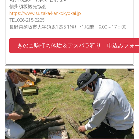
信州須坂観光協会
https://www.suzaka-kankokyokai.jp
TEL026-215-2225
長野県須坂市大字須坂1295-1ｼﾙｷｰﾋﾞﾙ2階 9:00～17：00
きのこ駒打ち体験＆アスパラ狩り 申込みフォ