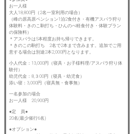
お一人様
大人18,800円（2名一室利用の場合）
（峰の原高原ペンション1泊2食付き・有機アスパラ狩り
体験料・きのこ駒打ち・ひんのべ軽食付き・体験プラン
の保険料）
＊アスパラは5本程度お持ち帰りできます。
＊きのこの駒打ち 2名で2本まで含みます。追加でご用
意する場合は別途2本2,000円となります。
小人代金：13,000円（寝具・お子様料理/アスパラ狩り体
験付）
幼児代金：8,３00円（寝具・幼児食）
添い寝：3,000円（寝具無・食事無）
一名参加の場合
お一人様 20,900円
●定 員●
20名(最少催行6名)
●オプション●