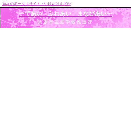
須坂のポータルサイト・いけいけすざか
ーであい ふれあい まなびあいー
須坂市生涯学習推進課