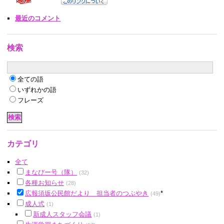
最近のコメント
検索
全ての語
いずれかの語
フレーズ
カテゴリ
全て
まなびー号（隊）
(32)
各種お知らせ
(28)
広報須坂公民館だより 担当者のつぶやき
*
(49)
成人式
(1)
新成人スタッフ会議
(1)