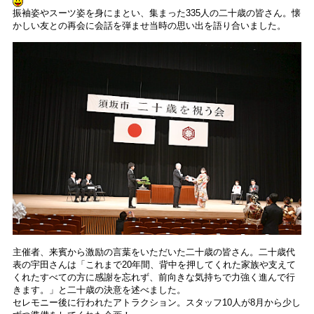
振袖姿やスーツ姿を身にまとい、集まった335人の二十歳の皆さん。懐
かしい友との再会に会話を弾ませ当時の思い出を語り合いました。
主催者、来賓から激励の言葉をいただいた二十歳の皆さん。二十歳代
表の宇田さんは「これまで20年間、背中を押してくれた家族や支えて
くれたすべての方に感謝を忘れず、前向きな気持ちで力強く進んで行
きます。」と二十歳の決意を述べました。
セレモニー後に行われたアトラクション。スタッフ10人が8月から少し