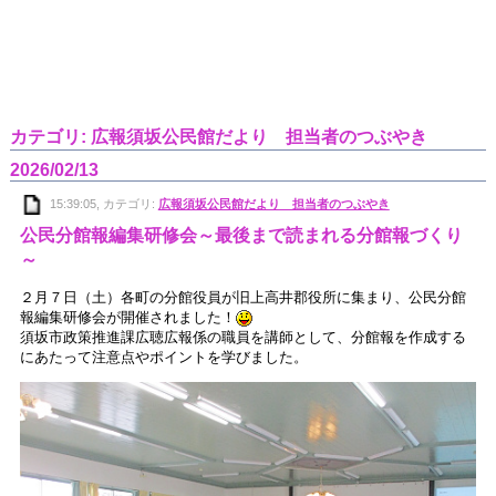
カテゴリ: 広報須坂公民館だより 担当者のつぶやき
2026/02/13
15:39:05, カテゴリ:
広報須坂公民館だより 担当者のつぶやき
公民分館報編集研修会～最後まで読まれる分館報づくり
～
２月７日（土）各町の分館役員が旧上高井郡役所に集まり、公民分館
報編集研修会が開催されました！
須坂市政策推進課広聴広報係の職員を講師として、分館報を作成する
にあたって注意点やポイントを学びました。