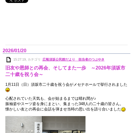
2026/01/20
15:27:19, カテゴリ:
広報須坂公民館だより 担当者のつぶやき
旧友や恩師との再会、そしてまた一歩 ～2026年須坂市
二十歳を祝う会～
1月11日（日）須坂市二十歳を祝う会がメセナホールで挙行されました
心配されていた天気も、会が始まるまでは晴れ間が♪
振袖姿やスーツ姿を身にまとい、集まった348人の二十歳の皆さん。
懐かしい友との再会に会話を弾ませ当時の思い出を語り合いました