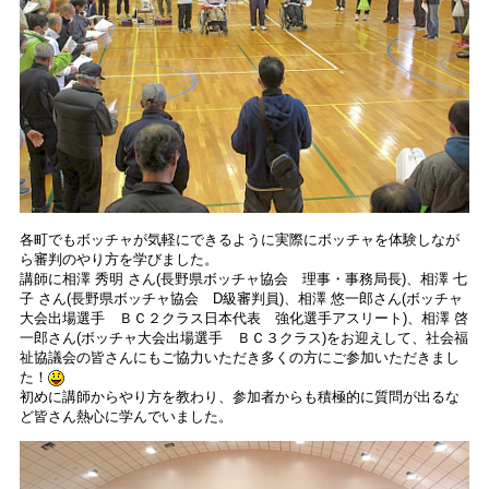
各町でもボッチャが気軽にできるように実際にボッチャを体験しなが
ら審判のやり方を学びました。
講師に相澤 秀明 さん(長野県ボッチャ協会 理事・事務局長)、相澤 七
子 さん(長野県ボッチャ協会 D級審判員)、相澤 悠一郎さん(ボッチャ
大会出場選手 ＢＣ２クラス日本代表 強化選手アスリート)、相澤 啓
一郎さん(ボッチャ大会出場選手 ＢＣ３クラス)をお迎えして、社会福
祉協議会の皆さんにもご協力いただき多くの方にご参加いただきまし
た！
初めに講師からやり方を教わり、参加者からも積極的に質問が出るな
ど皆さん熱心に学んでいました。