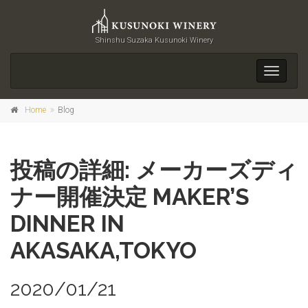
Shinshu Suzaka Kusunoki Winery
Toggle
navigati
Home
Blog
投稿の詳細: メーカーズディ
ナー開催決定 MAKER’S
DINNER IN
AKASAKA,TOKYO
2020/01/21