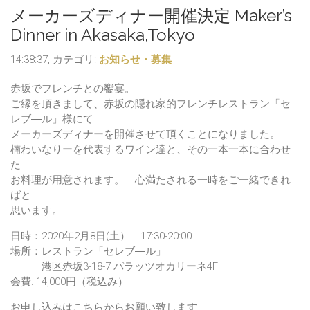
メーカーズディナー開催決定 Maker’s
Dinner in Akasaka,Tokyo
14:38:37, カテゴリ:
お知らせ・募集
赤坂でフレンチとの饗宴。
ご縁を頂きまして、赤坂の隠れ家的フレンチレストラン「セ
レブ―ル」様にて
メーカーズディナーを開催させて頂くことになりました。
楠わいなりーを代表するワイン達と、その一本一本に合わせ
た
お料理が用意されます。 心満たされる一時をご一緒できれ
ばと
思います。
日時：2020年2月8日(土） 17:30-20:00
場所：レストラン「セレブ―ル」
港区赤坂3-18-7 パラッツオカリーネ4F
会費: 14,000円（税込み）
お申し込みはこちらからお願い致します