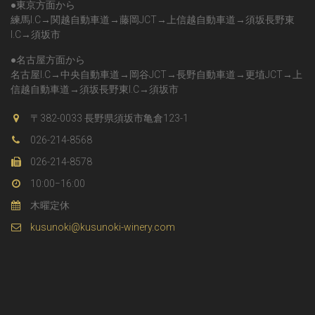
●東京方面から
練馬I.C→関越自動車道→藤岡JCT→上信越自動車道→須坂長野東
I.C→須坂市
●名古屋方面から
名古屋I.C→中央自動車道→岡谷JCT→長野自動車道→更埴JCT→上
信越自動車道→須坂長野東I.C→須坂市
〒382-0033 長野県須坂市亀倉123-1
026-214-8568
026-214-8578
10:00−16:00
木曜定休
kusunoki@kusunoki-winery.com