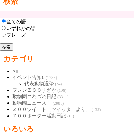
検索
全ての語
いずれかの語
フレーズ
カテゴリ
All
イベント告知!!
(1788)
代表動物選挙
(24)
フレンＺＯＯすざか
(198)
動物園つれづれ日記
(3311)
動物園ニュース！
(2881)
ＺＯＯツイート（ツイッターより）
(133)
ＺＯＯポーター活動日記
(13)
いろいろ