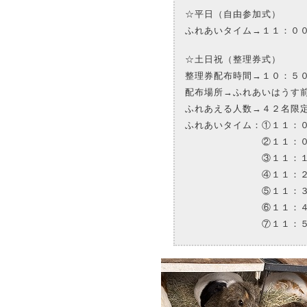
☆平日（自由参加式）
ふれあいタイム→１１：０
☆土日祝（整理券式）
整理券配布時間→１０：５
配布場所→ふれあいはうす
ふれあえる人数→４２名限
ふれあいタイム：①１１：
②１１：０
③１１：１
④１１：２
⑤１１：３
⑥１１：４
⑦１１：５