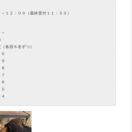
０～１２：００（最終受付１１：５０）
０～
前
定（各回６名ずつ）
００
９
８
７
６
５
４