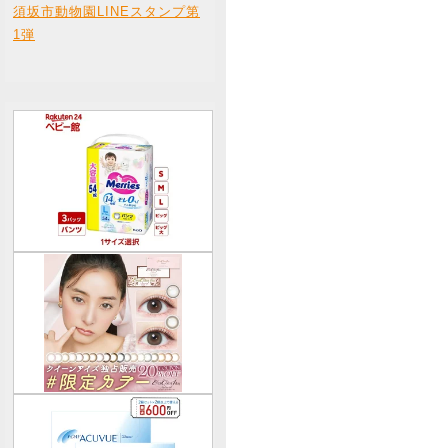
須坂市動物園LINEスタンプ第
1弾