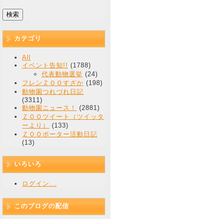
カテゴリ
All
イベント告知!!
(1788)
代表動物選挙
(24)
フレンＺＯＯすざか
(198)
動物園つれづれ日記
(3311)
動物園ニュース！
(2881)
ＺＯＯツイート（ツイッタ
ーより）
(133)
ＺＯＯポーター活動日記
(13)
いろいろ
ログイン...
このブログの配信