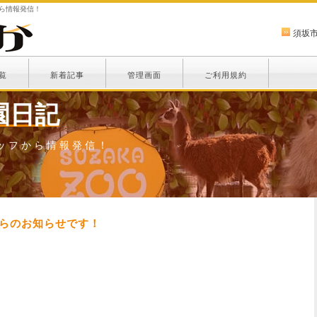
から情報発信！
須坂
覧
新着記事
管理画面
ご利用規約
園日記
ッフから情報発信！
からのお知らせです！