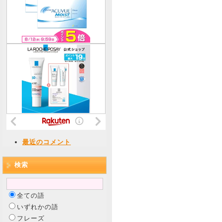
最近のコメント
検索
全ての語
いずれかの語
フレーズ