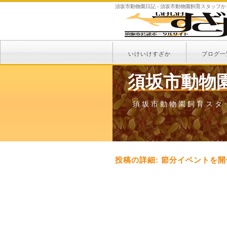
須坂市動物園日記 - 須坂市動物園飼育スタッフ
いけいけすざか
ブログ一
須坂市動物
須坂市動物園飼育スタ
投稿の詳細: 節分イベントを