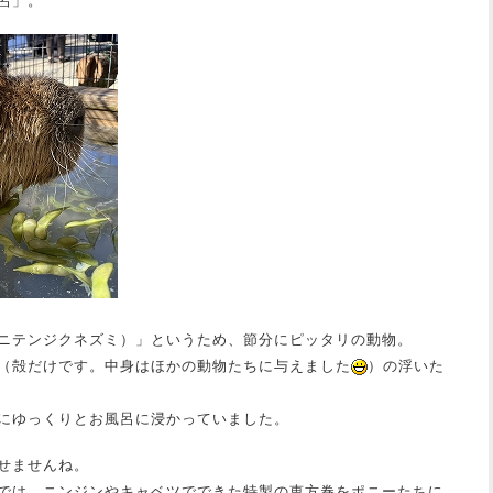
呂」。
ニテンジクネズミ）」というため、節分にピッタリの動物。
（殻だけです。中身はほかの動物たちに与えました
）の浮いた
にゆっくりとお風呂に浸かっていました。
せませんね。
では、ニンジンやキャベツでできた特製の恵方巻をポニーたちに