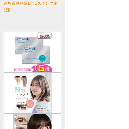
須坂市動物園LINEスタンプ第
1弾