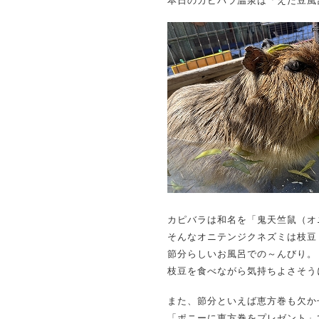
本日のカピバラ温泉は「えだ豆風
カピバラは和名を「鬼天竺鼠（オ
そんなオニテンジクネズミは枝豆
節分らしいお風呂での～んびり。
枝豆を食べながら気持ちよさそう
また、節分といえば恵方巻も欠か
「ポニーに恵方巻をプレゼント」