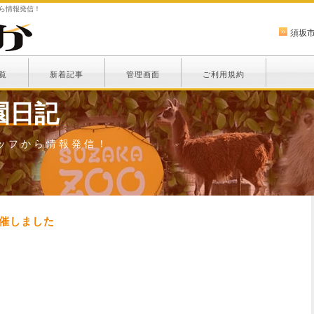
から情報発信！
須坂
覧
新着記事
管理画面
ご利用規約
園日記
ッフから情報発信！
開催しました