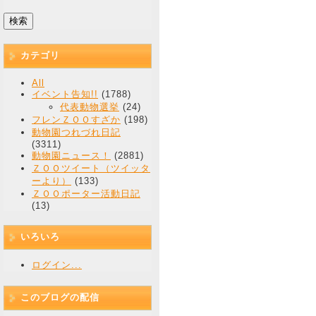
カテゴリ
All
イベント告知!!
(1788)
代表動物選挙
(24)
フレンＺＯＯすざか
(198)
動物園つれづれ日記
(3311)
動物園ニュース！
(2881)
ＺＯＯツイート（ツイッタ
ーより）
(133)
ＺＯＯポーター活動日記
(13)
いろいろ
ログイン...
このブログの配信