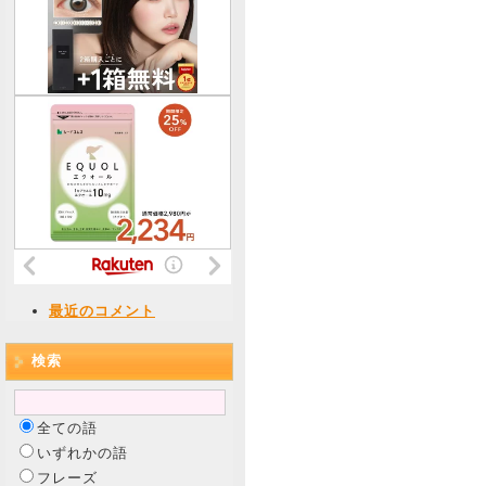
最近のコメント
検索
全ての語
いずれかの語
フレーズ