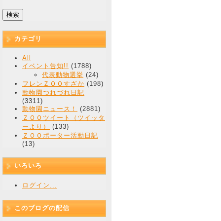
カテゴリ
All
イベント告知!!
(1788)
代表動物選挙
(24)
フレンＺＯＯすざか
(198)
動物園つれづれ日記
(3311)
動物園ニュース！
(2881)
ＺＯＯツイート（ツイッタ
ーより）
(133)
ＺＯＯポーター活動日記
(13)
いろいろ
ログイン...
このブログの配信