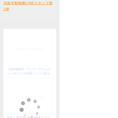
須坂市動物園LINEスタンプ第
1弾