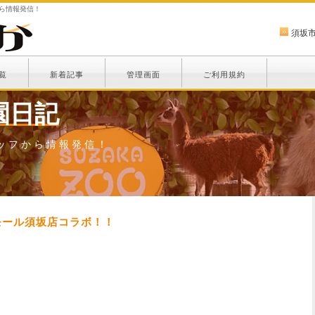
から情報発信！
須坂
覧
新着記事
管理画面
ご利用規約
園日記
ッフから情報発信！
ンモール須坂店コラボ！！