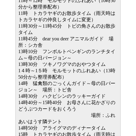
11時～12時 モルモットのふれあい（10時50
分から整理券配布）
11時 トカラヤギのお散歩タイム（雨天時は
トカラヤギの仲良しタイムに変更）
11時30分～11時45分 トビの角さんのお散歩
タイム
11時45分 dear you deer アニマルガイド 場
所：シカ舎
13時10分 フンボルトペンギンのランチタイ
ム～母の日バージョン～
13時30分 ツキノワグマのおやつタイム
1４時～1５時 モルモットのふれあい（13時
50分から整理券配布）
14時 猛禽類のごっくんガイド～母の日バー
ジョン～ 場所：トビ舎
14時30分 ハクビシンのラッキーガイド
14時40分～15時40分 お母さんに花かざりの
どうぶつカードをおくろう
場所：ふれ
あいはうす隣テント
14時50分 アライグマのディナータイム
15時 トカラヤギのお散歩タイム（雨天時は