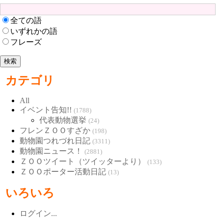
全ての語
いずれかの語
フレーズ
カテゴリ
All
イベント告知!!
(1788)
代表動物選挙
(24)
フレンＺＯＯすざか
(198)
動物園つれづれ日記
(3311)
動物園ニュース！
(2881)
ＺＯＯツイート（ツイッターより）
(133)
ＺＯＯポーター活動日記
(13)
いろいろ
ログイン...