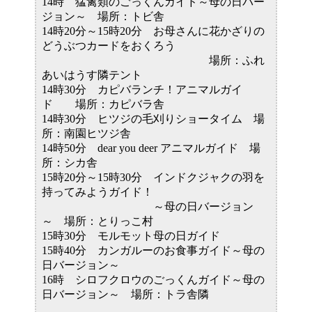
14時 猛禽類のごっくんガイド～母の日バー
ジョン～ 場所：トビ舎
14時20分～15時20分 お母さんに花かざりの
どうぶつカードをおくろう
場所：ふれ
あいはうす隣テント
14時30分 カピバランチ！アニマルガイ
ド 場所：カピバラ舎
14時30分 ヒツジの毛刈りショータイム 場
所：南園ヒツジ舎
14時50分 dear you deer アニマルガイド 場
所：シカ舎
15時20分～15時30分 インドクジャクの羽を
持ってみようガイド！
～母の日バージョン
～ 場所：とりっこ村
15時30分 モルモット母の日ガイド
15時40分 カンガルーのお食事ガイド～母の
日バージョン～
16時 シロフクロウのごっくんガイド～母の
日バージョン～ 場所：トラ舎隣