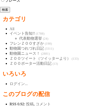
フレーズ
カテゴリ
All
イベント告知!!
(1788)
代表動物選挙
(24)
フレンＺＯＯすざか
(198)
動物園つれづれ日記
(3311)
動物園ニュース！
(2881)
ＺＯＯツイート（ツイッターより）
(133)
ＺＯＯポーター活動日記
(13)
いろいろ
ログイン...
このブログの配信
RSS 0.92:
投稿
,
コメント