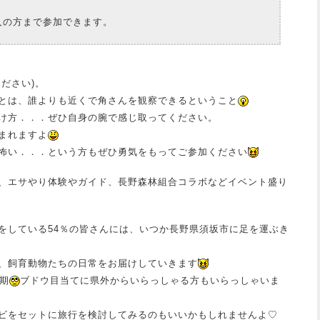
方まで参加できます。
ださい)。
とは、誰よりも近くで角さんを観察できるということ
け方．．．ぜひ自身の腕で感じ取ってください。
まれますよ
怖い．．．という方もぜひ勇気をもってご参加ください
、エサやり体験やガイド、長野森林組合コラボなどイベント盛り
をしている54％の皆さんには、いつか長野県須坂市に足を運ぶき
、飼育動物たちの日常をお届けしていきます
期
ブドウ目当てに県外からいらっしゃる方もいらっしゃいま
ビをセットに旅行を検討してみるのもいいかもしれませんよ♡