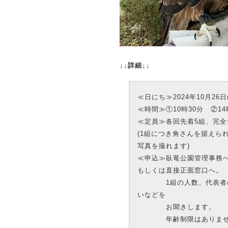
↓↓詳細↓↓
≪日にち≫2024年10月26日
≪時間≫①10時30分 ②14
≪定員≫各回先着5組、完全
(1組につき角さんを据えら
写真を撮れます)
≪申込≫臥竜公園管理事務へ電話。
もしくは直接正面窓口へ。
1組の人数、代表者の名
いなどを
お聞きします。
年齢制限はありません。