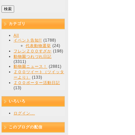
カテゴリ
All
イベント告知!!
(1788)
代表動物選挙
(24)
フレンＺＯＯすざか
(198)
動物園つれづれ日記
(3311)
動物園ニュース！
(2881)
ＺＯＯツイート（ツイッタ
ーより）
(133)
ＺＯＯポーター活動日記
(13)
いろいろ
ログイン...
このブログの配信