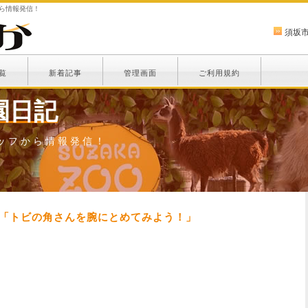
から情報発信！
須坂
覧
新着記事
管理画面
ご利用規約
園日記
ッフから情報発信！
！「トビの角さんを腕にとめてみよう！」