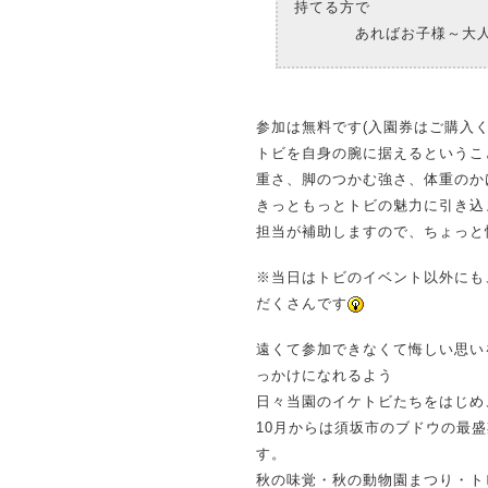
持てる方で
あればお子様～大人の
参加は無料です(入園券はご購入く
トビを自身の腕に据えるというこ
重さ、脚のつかむ強さ、体重のか
きっともっとトビの魅力に引き込
担当が補助しますので、ちょっと
※当日はトビのイベント以外にも
だくさんです
遠くて参加できなくて悔しい思い
っかけになれるよう
日々当園のイケトビたちをはじめ
10月からは須坂市のブドウの最盛
す。
秋の味覚・秋の動物園まつり・ト