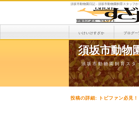
須坂市動物園日記 - 須坂市動物園飼育スタッフ
いけいけすざか
ブログ一
須坂市動物
須坂市動物園飼育スタ
投稿の詳細: トビファン必見