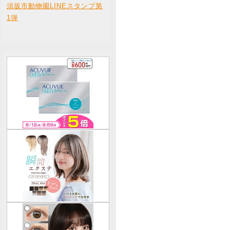
須坂市動物園LINEスタンプ第
1弾