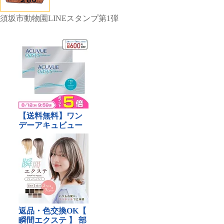
須坂市動物園LINEスタンプ第1弾