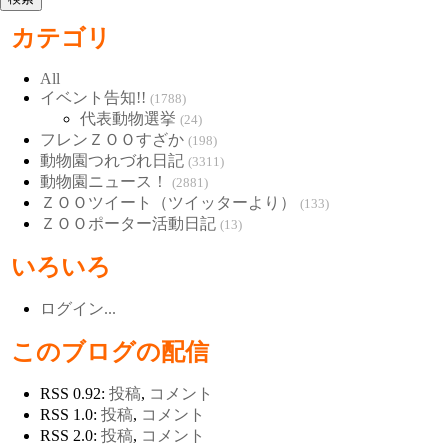
カテゴリ
All
イベント告知!!
(1788)
代表動物選挙
(24)
フレンＺＯＯすざか
(198)
動物園つれづれ日記
(3311)
動物園ニュース！
(2881)
ＺＯＯツイート（ツイッターより）
(133)
ＺＯＯポーター活動日記
(13)
いろいろ
ログイン...
このブログの配信
RSS 0.92:
投稿
,
コメント
RSS 1.0:
投稿
,
コメント
RSS 2.0:
投稿
,
コメント