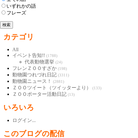
いずれかの語
フレーズ
カテゴリ
All
イベント告知!!
(1788)
代表動物選挙
(24)
フレンＺＯＯすざか
(198)
動物園つれづれ日記
(3311)
動物園ニュース！
(2881)
ＺＯＯツイート（ツイッターより）
(133)
ＺＯＯポーター活動日記
(13)
いろいろ
ログイン...
このブログの配信