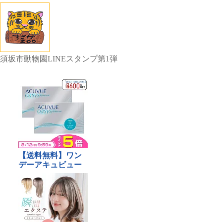
須坂市動物園LINEスタンプ第1弾