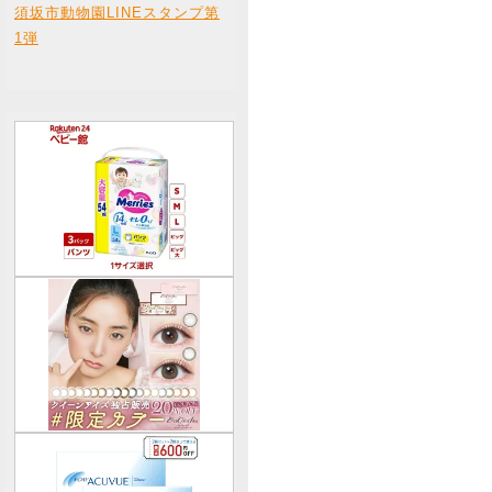
須坂市動物園LINEスタンプ第
1弾