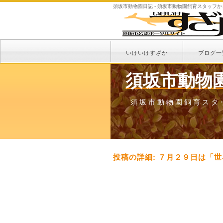
須坂市動物園日記 - 須坂市動物園飼育スタッフ
いけいけすざか
ブログ一
須坂市動物
須坂市動物園飼育スタ
投稿の詳細: ７月２９日は「