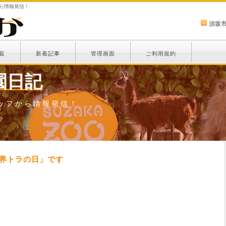
から情報発信！
須坂
覧
新着記事
管理画面
ご利用規約
園日記
ッフから情報発信！
世界トラの日」です