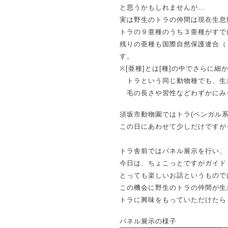
と思うかもしれませんが…
実は野生のトラの仲間は現在生息
トラの９亜種のうち３亜種がすで
残りの亜種も国際自然保護連合（
す。
※[亜種]とは[種]の中でさらに
トラという同じ動物種でも、生
毛の長さや習性などわずかにみら
須坂市動物園ではトラ(ベンガル
この日にあわせて少しだけですが
トラ舎前ではパネル展示を行い、
今日は、ちょこっとですがガイド
とっても楽しいお話というもので
この機会に野生のトラの仲間が生
トラに興味をもっていただけたら
パネル展示の様子