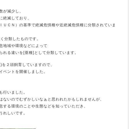
数が減少し、
に絶滅しており、
ＩＵＣＮ）の基準で絶滅危惧種や近絶滅危惧種に分類されていま
細かく分類したものです。
息地域や環境などによって
れる違いを[亜種]として分類しています。
系)を２頭飼育していますので、
イベントを開催しました。
も行いました。
はないのでむずかしいなぁと思われたかもしれませんが、
息する環境のことや生態などを知っていただき、
うれしいです。