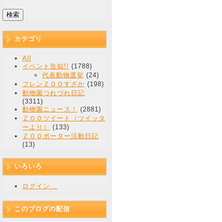
カテゴリ
All
イベント告知!!
(1788)
代表動物選挙
(24)
フレンＺＯＯすざか
(198)
動物園つれづれ日記
(3311)
動物園ニュース！
(2881)
ＺＯＯツイート（ツイッタ
ーより）
(133)
ＺＯＯポーター活動日記
(13)
いろいろ
ログイン...
このブログの配信