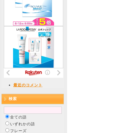
最近のコメント
検索
全ての語
いずれかの語
フレーズ