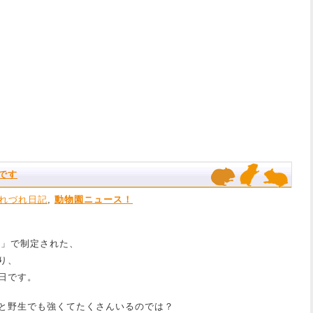
です
れづれ日記
,
動物園ニュース！
ト」で制定された、
り、
日です。
と野生でも強くてたくさんいるのでは？