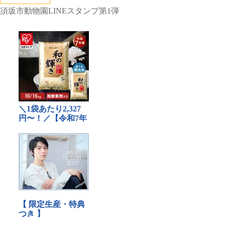
須坂市動物園LINEスタンプ第1弾