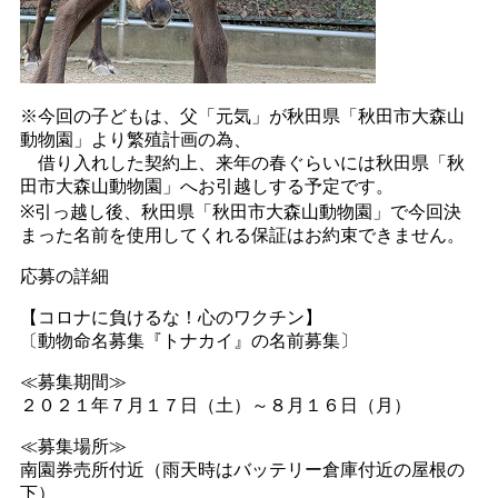
※今回の子どもは、父「元気」が秋田県「秋田市大森山
動物園」より繁殖計画の為、
借り入れした契約上、来年の春ぐらいには秋田県「秋
田市大森山動物園」へお引越しする予定です。
※引っ越し後、秋田県「秋田市大森山動物園」で今回決
まった名前を使用してくれる保証はお約束できません。
応募の詳細
【コロナに負けるな！心のワクチン】
〔動物命名募集『トナカイ』の名前募集〕
≪募集期間≫
２０２１年７月１７日（土）～８月１６日（月）
≪募集場所≫
南園券売所付近（雨天時はバッテリー倉庫付近の屋根の
下）