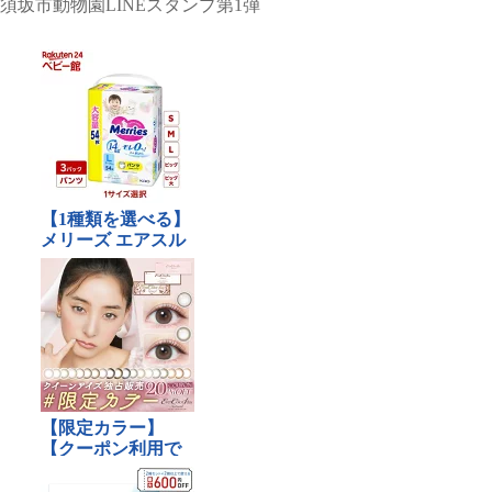
須坂市動物園LINEスタンプ第1弾