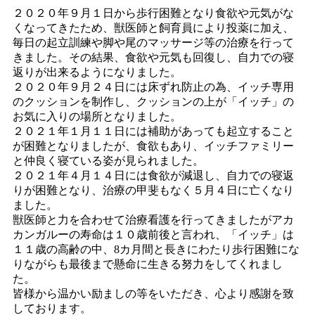
２０２０年９月１日から歩行困難となり食欲や元気がな
くなってきたため、獣医師と飼育員により投薬に加え、
毎日の起立訓練や脚や尾のマッサージ等の治療を行って
きました。その結果、食欲や元気も回復し、自力での寝
返りが出来るようになりました。
２０２０年９月２４日には床ずれ防止の為、イッチ専用
のクッションを制作し、クッションの上が「イッチ」の
お気に入りの場所となりました。
２０２１年１月１１日には補助があっても起立すること
が困難となりましたが、食欲もあり、イッチファミリー
と仲良く寝ている姿が見られました。
２０２１年４月１４日には食欲が減退し、自力での寝返
りが困難となり、治療の甲斐もなく５月４日に亡くなり
ました。
獣医師と力を合わせて治療看護を行ってきましたがアカ
カンガルーの寿命は１０歳前後と言われ、「イッチ」は
１１歳の高齢の中、8カ月間と長きにわたり歩行困難にな
りながらも最後まで懸命に生きる努力をしてくれまし
た。
皆様から温かい励ましの等をいただき、心より感謝を致
しております。