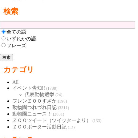
検索
全ての語
いずれかの語
フレーズ
カテゴリ
All
イベント告知!!
(1788)
代表動物選挙
(24)
フレンＺＯＯすざか
(198)
動物園つれづれ日記
(3311)
動物園ニュース！
(2881)
ＺＯＯツイート（ツイッターより）
(133)
ＺＯＯポーター活動日記
(13)