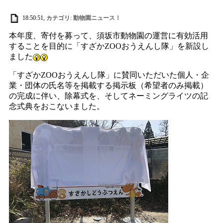
18:50:51, カテゴリ:
動物園ニュース！
本年度、寄付を募って、須坂市動物園の運営に有効活用
することを目的に「すざかZOOおうえんし隊」を新設し
ました
「すざかZOOおうえんし隊」に賛同いただいた個人・企
業・団体の氏名等を掲載する掲示板（希望者のみ掲載）
の完成に伴い、除幕式を、そしてネーミングライツの記
念式典をおこないました。