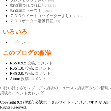
フレンＺＯＯすざか
(198)
動物園つれづれ日記
(3311)
動物園ニュース！
(2881)
ＺＯＯツイート（ツイッターより）
(133)
ＺＯＯポーター活動日記
(13)
いろいろ
ログイン...
このブログの配信
RSS 0.92:
投稿
,
コメント
RSS 1.0:
投稿
,
コメント
RSS 2.0:
投稿
,
コメント
Atom:
投稿
,
コメント
いけいけすざか
-
ブログ
-
須坂のニュース
-
須坂市タウン情報
-
須坂市イベントカレンダー
Copyright (C) 須坂市公認ポータルサイト・いけいけすざか All
Rights Reserved.