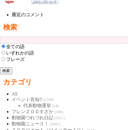
最近のコメント
検索
全ての語
いずれかの語
フレーズ
カテゴリ
All
イベント告知!!
(1788)
代表動物選挙
(24)
フレンＺＯＯすざか
(198)
動物園つれづれ日記
(3311)
動物園ニュース！
(2881)
ＺＯＯツイート（ツイッターより）