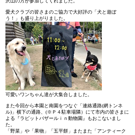
沢山の方が参加してくれました。
愛犬クラブの皆さまのご協力で大好評の「犬と遊ぼ
う！」も盛り上がりました。
可愛いワンちゃん達が大集合しました。
また今回から本園と南園をつなぐ「連絡通路(網トンネ
ル)」横下の通路、(※Ｐ４駐車場隣）にて市内の皆さまに
よる『ラビットバザールｉｎ動物園』もおこないまし
た。
「野菜」や「果物」「五平餅」またまた「アンティーク