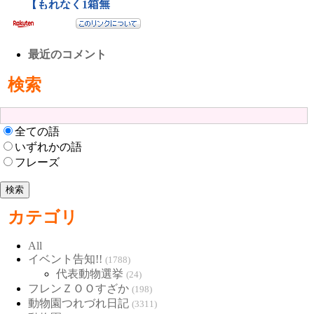
最近のコメント
検索
全ての語
いずれかの語
フレーズ
カテゴリ
All
イベント告知!!
(1788)
代表動物選挙
(24)
フレンＺＯＯすざか
(198)
動物園つれづれ日記
(3311)