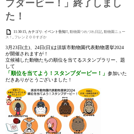
プダービー！」終了しまし
た！
11:30:15, カテゴリ:
イベント告知!!
,
動物園つれづれ日記
,
動物園ニュー
ス！
,
フレンＺＯＯすざか
3月23日(土)、24日(日)は須坂市動物園代表動物選挙2024
が開催されますが！
立候補した動物たちの順位を当てるスタンプラリー、題
して
「順位を当てよう！スタンプダービー！」
参加いた
だきありがとうございました！