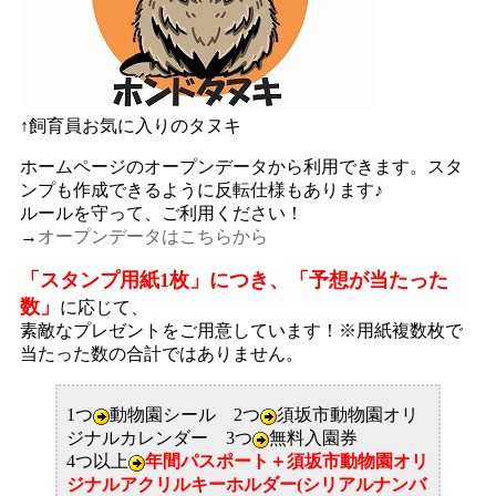
↑飼育員お気に入りのタヌキ
ホームページのオープンデータから利用できます。スタ
ンプも作成できるように反転仕様もあります♪
ルールを守って、ご利用ください！
→
オープンデータはこちらから
「スタンプ用紙1枚」につき、「予想が当たった
数」
に応じて、
素敵なプレゼントをご用意しています！※用紙複数枚で
当たった数の合計ではありません。
1つ
動物園シール 2つ
須坂市動物園オリ
ジナルカレンダー 3つ
無料入園券
4つ以上
年間パスポート＋須坂市動物園オリ
ジナルアクリルキーホルダー(シリアルナンバ