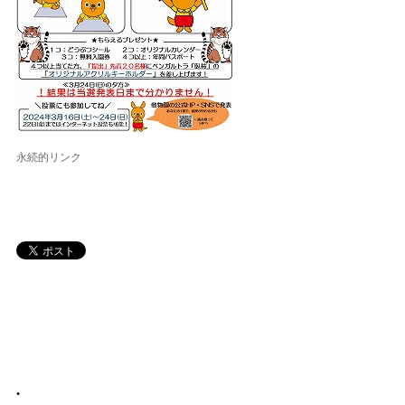
永続的リンク
•