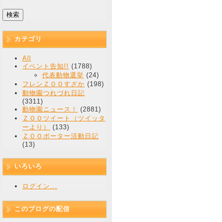
カテゴリ
All
イベント告知!!
(1788)
代表動物選挙
(24)
フレンＺＯＯすざか
(198)
動物園つれづれ日記
(3311)
動物園ニュース！
(2881)
ＺＯＯツイート（ツイッタ
ーより）
(133)
ＺＯＯポーター活動日記
(13)
いろいろ
ログイン...
このブログの配信