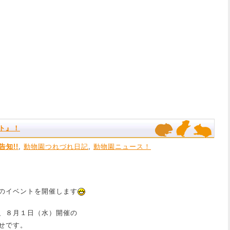
ト』！
告知!!
,
動物園つれづれ日記
,
動物園ニュース！
のイベントを開催します
、８月１日（水）開催の
せです。