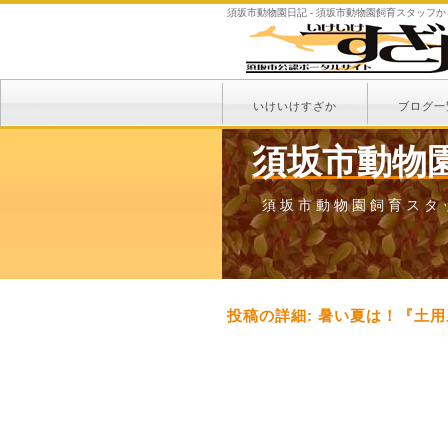
須坂市動物園日記 - 須坂市動物園飼育スタッフ
いけいけすざか
ブログ一
須坂市動物
須坂市動物園飼育スタ
投稿の詳細: 暑い夏は！『土