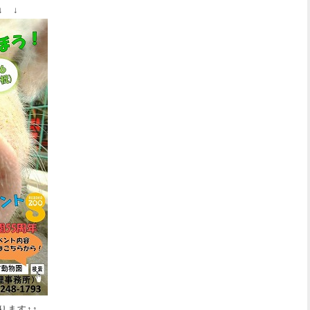
↓ ↓
ります↑↑