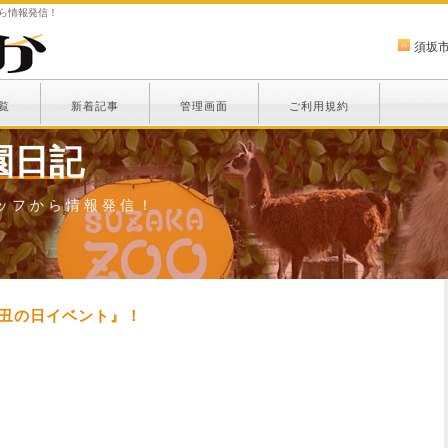
から情報発信！
須坂
覧
新着記事
管理画面
ご利用規約
園日記
ッフから情報発信！
用丑の日イベント』！