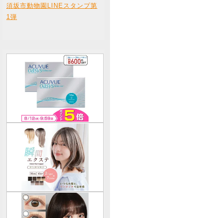
須坂市動物園LINEスタンプ第
1弾