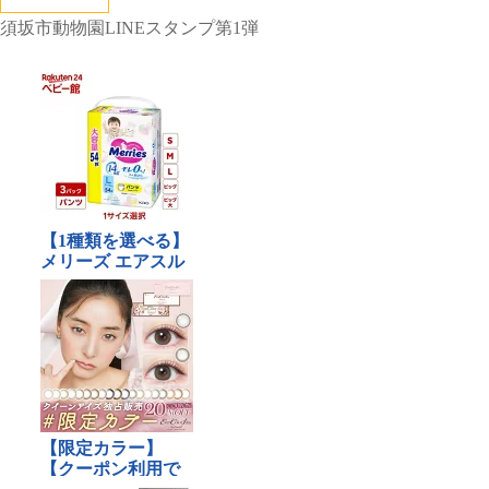
須坂市動物園LINEスタンプ第1弾