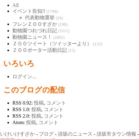
All
イベント告知!!
(1788)
代表動物選挙
(24)
フレンＺＯＯすざか
(198)
動物園つれづれ日記
(3311)
動物園ニュース！
(2881)
ＺＯＯツイート（ツイッターより）
(133)
ＺＯＯポーター活動日記
(13)
いろいろ
ログイン...
このブログの配信
RSS 0.92:
投稿
,
コメント
RSS 1.0:
投稿
,
コメント
RSS 2.0:
投稿
,
コメント
Atom:
投稿
,
コメント
いけいけすざか
-
ブログ
-
須坂のニュース
-
須坂市タウン情報
-