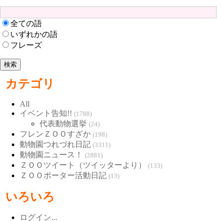
全ての語
いずれかの語
フレーズ
カテゴリ
All
イベント告知!!
(1788)
代表動物選挙
(24)
フレンＺＯＯすざか
(198)
動物園つれづれ日記
(3311)
動物園ニュース！
(2881)
ＺＯＯツイート（ツイッターより）
(133)
ＺＯＯポーター活動日記
(13)
いろいろ
ログイン...