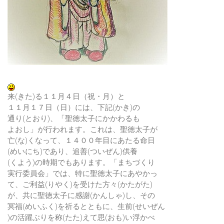
来(きた)る１１月４日（祝・月）と
１１月１７日（日）には、下記(かき)の
通り(とおり)、「聖徳太子にかかわるも
よおし」が行われます。これは、聖徳太子が
亡(な)くなって、１４００年目にあたる命日
(めいにち)であり、追善(ついぜん)供養
(くよう)の時期でもあります。「まちづくり
実行委員会」では、特に聖徳太子にあやかっ
て、ご利益(りやく)を受けた方々(かたがた)
が、共に聖徳太子に感謝(かんしゃ)し、その
冥福(めいふく)を祈るとともに、生前(せいぜん
)の活躍ぶりを称(たた)えて思(おも)い浮かべ