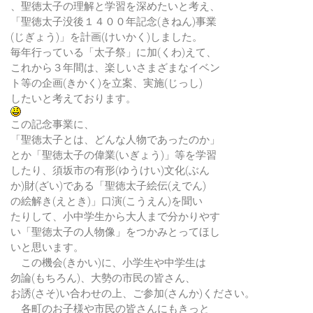
、聖徳太子の理解と学習を深めたいと考え、
「聖徳太子没後１４００年記念(きねん)事業
(じぎょう)」を計画(けいかく)しました。
毎年行っている「太子祭」に加(くわ)えて、
これから３年間は、楽しいさまざまなイベン
ト等の企画(きかく)を立案、実施(じっし)
したいと考えております。
この記念事業に、
「聖徳太子とは、どんな人物であったのか」
とか「聖徳太子の偉業(いぎょう)」等を学習
したり、須坂市の有形(ゆうけい)文化(ぶん
か)財(ざい)である「聖徳太子絵伝(えでん)
の絵解き(えとき)」口演(こうえん)を聞い
たりして、小中学生から大人まで分かりやす
い「聖徳太子の人物像」をつかみとってほし
いと思います。
この機会(きかい)に、小学生や中学生は
勿論(もちろん)、大勢の市民の皆さん、
お誘(さそ)い合わせの上、ご参加(さんか)ください。
各町のお子様や市民の皆さんにもきっと