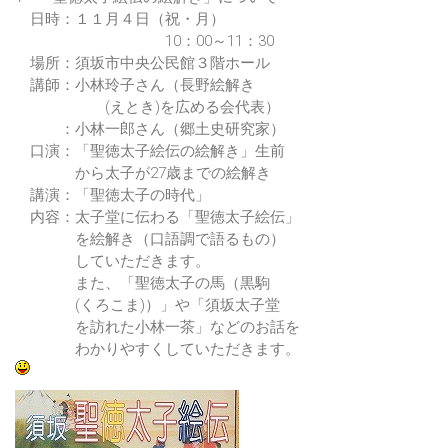
日時：１１月４日（祝・月）
10：00～11：30
場所：須坂市中央公民館３階ホール
講師：小林玲子さん（長野絵解き
(えとき)を広める会代表）
：小林一郎さん（郷土史研究家）
口演：「聖徳太子絵伝の絵解き」生前
から太子が27歳までの絵解き
講演：「聖徳太子の時代」
内容：太子堂に伝わる「聖徳太子絵伝」
を絵解き（口語調で語るもの）
していただきます。
また、「聖徳太子の馬（黒駒
(くろこま)）」や「須坂太子堂
を訪れた小林一茶」などのお話を
わかりやすくしていただきます。