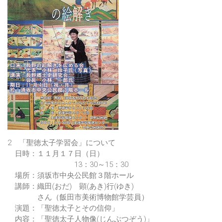
2 「聖徳太子学習会」について
日時：１１月１７日（日）
13：30～15：30
場所：須坂市中央公民館３階ホール
講師：織田(おだ) 顕(あき)行(ゆき)
さん（飯田市美術博物館学芸員）
演題：「聖徳太子とその信仰」
内容：「聖徳太子人物像(じんぶつぞう)」