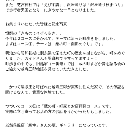
また、芝宮神社では「えびす講」、銀座通りは「銀座通り秋まつり」
で歩行者天国となり、にぎやかな一日となりました。
お集まりいただいた皆様と記念写真
恒例の「きものでそぞろ歩き」。
今年は２コースに分かれて、テーマに沿った町歩きをしました。
まずはコース①。テーマは「絹の町・面影めぐり」です。
明治から昭和初期に製糸業で栄えた町の歴史を感じながら、町をめぐ
りました。ガイドさんも羽織袴でキマってますよ～！
町歩きの中でも、旧越家（一番館）では、蔵の町すざか昔を語る会の
ご協力で越寿三郎物語を見せていただきました。
かつて製糸王と呼ばれた越寿三郎が実際に住んだ家で、その伝記を
聞けるなんて、貴重な体験でした。
つづいてコース②は「蔵の町・町家とお店拝見コース」です。
実際に立ち寄ってお店の方のお話をうかがったりもしました。
老舗呉服店「綿幸」さんの蔵。ギャラリーになっています。