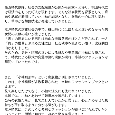
鎌倉時代以降、社会の支配階層が公家から武家へと移り、桃山時代に
は経済力をもった町人が現れます。そんな社会状況を背景として、庶
民や武家が着用していた小袖が絹製となり、服飾の中心に移り変わ
り、華やかな加飾技法が発達していきました。
江戸時代の封建社会の中で、桃山時代にはほとんど違いのなかった男
女間の衣服の違いが生じました。
「表」の世界にいる男性は自由な衣服選択がほとんど許されず、一方
「奥」の世界とされる女性には、社会秩序を乱さない限り、比較的自
由がありました。
そのため、身分・階層の違いによる好みや美意識が小袖に反映され
て、時代による様式の変遷や流行現象が現れ、小袖のファッションが
華開いていったのです。
また、『小袖雛形本』という出版物が刊行されていました。
これは、小袖模様が多数収録された、当時のファッションブックとい
えます。
見て楽しむだけでなく、小袖の注文にも使われていました。
本展では、小袖とあわせて雛形本を展示しています。
当時の女性たちが、見て楽しんでいたかと思うと、心ときめかせた気
持ちが手に取るように分かる気がします。
江戸時代に、このような多彩なファッションが繰り広げられていたと
いうことに、間近に触れて、改めて驚きを覚えました。