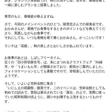
歩き、クラシック美術館での「秋の大虫干し会」見学を、着物を着て
一緒に楽しむプランをご提案しました。
青空のもと、着物姿が映えますね。
さて、今回のメインイベントのひとつ。能登忠さんでの昼食会です。
おかみさんが、着物でお食事をするときのポイントなどを教えてくだ
さり、実践しながらお食事です。
それにしても、いつも着物を着て働くおかみさん。かっこいいです！
ランチは「花籠」。秋の美しさとおいしさがあふれています。
お食事のあとは、しばしフリータイム。
近くの「旧小田切家住宅」は、糸にまつわるクラフトフェア「Ito縁
市」や「うまいもん市」が開催されており、館長がご案内しました。
フォトロケーションとしても素敵ですので、皆様楽しんでいただけた
ようです。
そして、いよいよ笠鉾会館に集合！
「いにしえの祇園祭」鑑賞です。このイベントは、笠鉾会館としても
初めての試みで、普段は展示されている「屋台」の上で、実際に使っ
ていた昭和初期の頃ように、踊りやお囃子を上演するというもので
す。