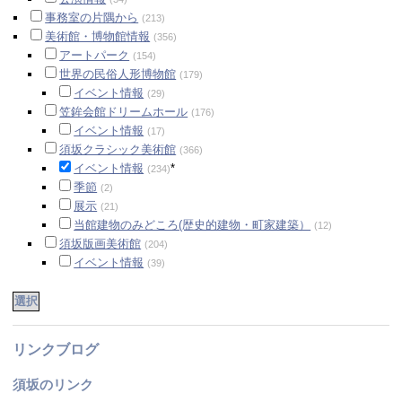
事務室の片隅から
(213)
美術館・博物館情報
(356)
アートパーク
(154)
世界の民俗人形博物館
(179)
イベント情報
(29)
笠鉾会館ドリームホール
(176)
イベント情報
(17)
須坂クラシック美術館
(366)
イベント情報
*
(234)
季節
(2)
展示
(21)
当館建物のみどころ(歴史的建物・町家建築）
(12)
須坂版画美術館
(204)
イベント情報
(39)
リンクブログ
須坂のリンク