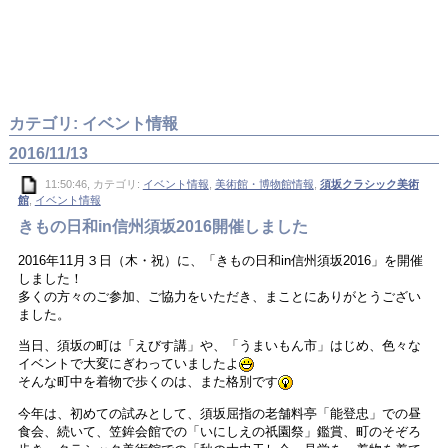
カテゴリ: イベント情報
2016/11/13
11:50:46, カテゴリ:
イベント情報
,
美術館・博物館情報
,
須坂クラシック美術
館
,
イベント情報
きもの日和in信州須坂2016開催しました
2016年11月３日（木・祝）に、「きもの日和in信州須坂2016」を開催
しました！
多くの方々のご参加、ご協力をいただき、まことにありがとうござい
ました。
当日、須坂の町は「えびす講」や、「うまいもん市」はじめ、色々な
イベントで大変にぎわっていましたよ
そんな町中を着物で歩くのは、また格別です
今年は、初めての試みとして、須坂屈指の老舗料亭「能登忠」での昼
食会、続いて、笠鉾会館での「いにしえの祇園祭」鑑賞、町のそぞろ