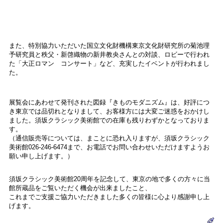
また、特別協力いただいた国立文化財機構東京文化財研究所の菊池理
予研究員と秩父・新啓織物の新井教央さんとの対談、ロビーで行われ
た「大正ロマン コンサート」など、充実したイベントが行われまし
た。
展覧会にあわせて発刊された図録『きものモダニズム』は、好評につ
き東京では品切れとなりまして、お客様方には大変ご迷惑をおかけし
ました。須坂クラシック美術館での在庫も残りわずかとなっておりま
す。
（通信販売等については、まことに恐れ入りますが、須坂クラシック
美術館026-246-6474まで、お電話でお問い合わせいただけますようお
願い申し上げます。）
須坂クラシック美術館20周年を記念して、東京の地で多くの方々に当
館所蔵品をご覧いただく機会が出来ましたこと、
これまでご支援ご協力いただきました多くの皆様に心より感謝申し上
げます。