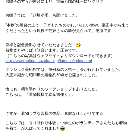
お囃子の方々が屋台に上り、準備万端の様子にワクワク
お囃子では、「須坂小唄」も聞けました。
”本物”の屋台の上で、子どもたちのかわいらしい舞や、湯田中から来て
くださったという現役の芸妓さんの舞が見られて、感激です。
皆様と記念撮影させていただきました！
着物姿とやっぱり似合います。圧巻です。
（こちらの写真はウェブサイトよりダウンロードができます)
http://www.culture-suzaka.or.jp/kimono/index.html
クラシック美術館では、恒例秋の大虫干し会が行われていました。
大正末期から昭和期の着物約50点が公開されました。
他にも、簡単手作りのワークショップもありました。
こちらは、「着物模様で絵葉書作り」。
さすが、着物ラブな皆様の作品。素敵な仕上がりです☆
こちらでは、香り袋作り体験。中学生のボランティアさんたちも着物
を着て、がんばってくれました