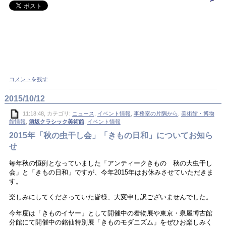
コメントを残す
2015/10/12
11:18:48, カテゴリ:
ニュース
,
イベント情報
,
事務室の片隅から
,
美術館・博物
館情報
,
須坂クラシック美術館
,
イベント情報
2015年「秋の虫干し会」「きもの日和」についてお知ら
せ
毎年秋の恒例となっていました「アンティークきもの 秋の大虫干し
会」と「きもの日和」ですが、今年2015年はお休みさせていただきま
す。
楽しみにしてくださっていた皆様、大変申し訳ございませんでした。
今年度は「きものイヤー」として開催中の着物展や東京・泉屋博古館
分館にて開催中の銘仙特別展「きものモダニズム」をぜひお楽しみく