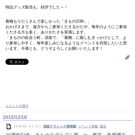
特設グッズ販売も、好評でした～！
着物もりだくさんで楽しかった「きもの日和」。
おかげさまで、遠方からご参加くださるかたや、毎年のようにご参加
くださる方も多く、ありがたさを実感します。
「きものの似合う町」須坂で、「着物」に親しむきっかけとして、よ
り参加しやすく、毎年楽しみになるようなイベントを目指したいと思
います。今後とも、どうぞよろしくお願いいたします！
コメントを残す
2015/12/18
11:59:03, カテゴリ:
須坂クラシック美術館
,
イベント情報
,
展示
20周年記念 きものモダニズム展 in 東京 泉屋博古