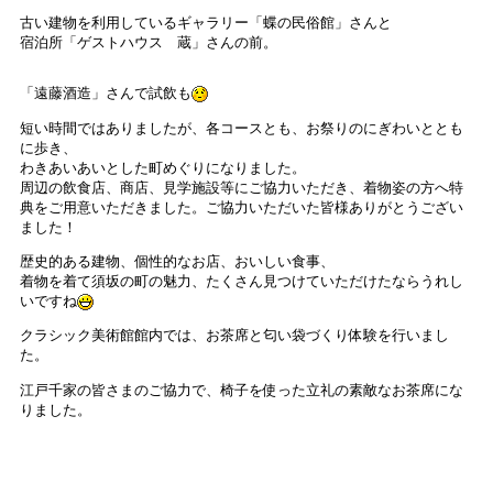
古い建物を利用しているギャラリー「蝶の民俗館」さんと
宿泊所「ゲストハウス 蔵」さんの前。
「遠藤酒造」さんで試飲も
短い時間ではありましたが、各コースとも、お祭りのにぎわいととも
に歩き、
わきあいあいとした町めぐりになりました。
周辺の飲食店、商店、見学施設等にご協力いただき、着物姿の方へ特
典をご用意いただきました。ご協力いただいた皆様ありがとうござい
ました！
歴史的ある建物、個性的なお店、おいしい食事、
着物を着て須坂の町の魅力、たくさん見つけていただけたならうれし
いですね
クラシック美術館館内では、お茶席と匂い袋づくり体験を行いまし
た。
江戸千家の皆さまのご協力で、椅子を使った立礼の素敵なお茶席にな
りました。