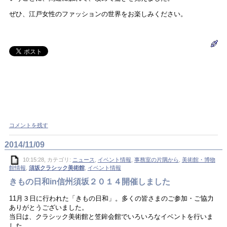
ぜひ、江戸女性のファッションの世界をお楽しみください。
コメントを残す
2014/11/09
10:15:28, カテゴリ:
ニュース
,
イベント情報
,
事務室の片隅から
,
美術館・博物
館情報
,
須坂クラシック美術館
,
イベント情報
きもの日和in信州須坂２０１４開催しました
11月３日に行われた「きもの日和」。多くの皆さまのご参加・ご協力
ありがとうございました。
当日は、クラシック美術館と笠鉾会館でいろいろなイベントを行いま
した。