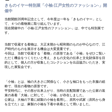
きものイヤー特別展「小袖‐江戸女性のファッション‐」開
催中
当館開館20周年記念として、今年度は一年を「きものイヤー」とし
て、４つの着物展に取り組んでいます。
現在開催中の「小袖‐江戸女性のファッション‐」は、中でも特別展で
す。
当館で収蔵する着物は、大正末期から昭和期のものが中心なので、江
戸時代のものを展示する機会は大変貴重です。
今回は、当館で収蔵する「着物」の原形である「小袖」をぜひご覧い
ただく機会をつくりたいと考え、きもの文化の伝承と文化財保存を目
的として、個人の方が収集したコレクションを出品協力いただき、実
現した展覧会です。
「小袖」とは、袖の大きさに関係なく、小さな袖口をもった衣服の総
称で、現在の着物の原形です。
平安時代に、その形が出来上がり、当時の支配階層であった公家の装
束の表着「大袖」に対して、「小袖」が存在しました。
公家は、大袖の下着に絹製の小袖を着用し、庶民や武家（庶民から身
を立てた）は、麻製の小袖を下着や表着として用いました。