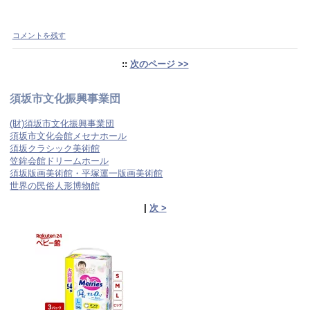
コメントを残す
::
次のページ >>
須坂市文化振興事業団
(財)須坂市文化振興事業団
須坂市文化会館メセナホール
須坂クラシック美術館
笠鉾会館ドリームホール
須坂版画美術館・平塚運一版画美術館
世界の民俗人形博物館
|
次 >