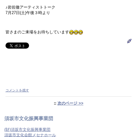
♪岩佐徹アーティストトーク
7月27日(土)午後３時より
皆さまのご来場をお待ちしています
コメントを残す
::
次のページ >>
須坂市文化振興事業団
(財)須坂市文化振興事業団
須坂市文化会館メセナホール