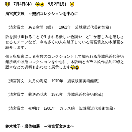
7月4日(木)
9月2日(月)
清宮質文展 ～照沼コレクションを中心に
（清宮質文 ある空間（蝶） 1962年 茨城県近代美術館蔵）
版を摺り重ねることで生まれる優しい色調や、どこか悲しみを感じさ
せるモチーフなど、今も多くの人を魅了している清宮質文の木版画を
紹介します。
個人収集家による有数のコレクションとして知られる茨城県近代美術
館所蔵の照沼コレクションを中心に、木版画とガラス絵作品約20点と
版木などの資料もあわせて展示します
（清宮質文 九月の海辺 1970年 須坂版画美術館蔵）
（清宮質文 葬送の花火 1973年 茨城県近代美術館蔵）
（清宮質文 夜明け 1981年 ガラス絵 茨城県近代美術館蔵）
鈴木敦子・岩佐徹展 ～清宮質文さまへ