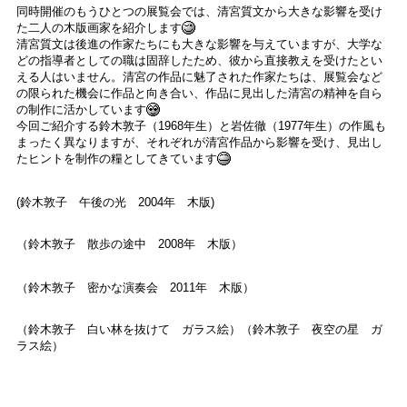
同時開催のもうひとつの展覧会では、清宮質文から大きな影響を受け
た二人の木版画家を紹介します
清宮質文は後進の作家たちにも大きな影響を与えていますが、大学な
どの指導者としての職は固辞したため、彼から直接教えを受けたとい
える人はいません。清宮の作品に魅了された作家たちは、展覧会など
の限られた機会に作品と向き合い、作品に見出した清宮の精神を自ら
の制作に活かしています
今回ご紹介する鈴木敦子（1968年生）と岩佐徹（1977年生）の作風も
まったく異なりますが、それぞれが清宮作品から影響を受け、見出し
たヒントを制作の糧としてきています
(鈴木敦子 午後の光 2004年 木版)
（鈴木敦子 散歩の途中 2008年 木版）
（鈴木敦子 密かな演奏会 2011年 木版）
（鈴木敦子 白い林を抜けて ガラス絵）（鈴木敦子 夜空の星 ガ
ラス絵）