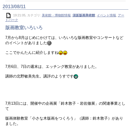
2013/08/11
19:21:05, カテゴリ:
美術館・博物館情報
,
須坂版画美術館
,
イベント情報
,
アー
トパーク
版画教室いろいろ
7月から8月はじめにかけては、いろいろな版画教室やコンサートなど
のイベントがありました
ここでかんたんに紹介しますね
7月6日、7日の週末は、エッチング教室がありました。
講師の北野敏美先生。講評のようすです
7月13日には、開催中の企画展「鈴木敦子・岩佐徹展」の関連事業とし
て
版画体験教室「小さな木版画をつくろう」（講師：鈴木敦子）があり
ました。