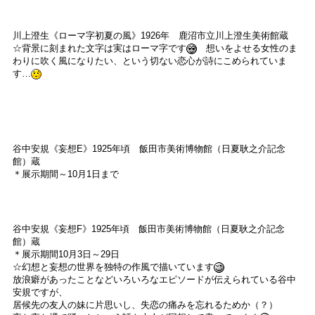
川上澄生《ローマ字初夏の風》1926年 鹿沼市立川上澄生美術館蔵
☆背景に刻まれた文字は実はローマ字です
想いをよせる女性のま
わりに吹く風になりたい、という切ない恋心が詩にこめられていま
す…
谷中安規《妄想E》1925年頃 飯田市美術博物館（日夏耿之介記念
館）蔵
＊展示期間～10月1日まで
谷中安規《妄想F》1925年頃 飯田市美術博物館（日夏耿之介記念
館）蔵
＊展示期間10月3日～29日
☆幻想と妄想の世界を独特の作風で描いています
放浪癖があったことなどいろいろなエピソードが伝えられている谷中
安規ですが、
居候先の友人の妹に片思いし、失恋の痛みを忘れるためか（？）