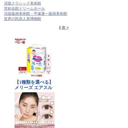
須坂クラシック美術館
笠鉾会館ドリームホール
須坂版画美術館・平塚運一版画美術館
世界の民俗人形博物館
|
次 >