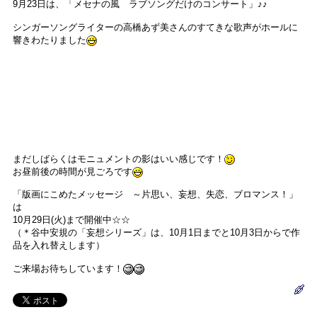
9月23日は、「メセナの風 ラブソングだけのコンサート」♪♪
シンガーソングライターの高橋あず美さんのすてきな歌声がホールに
響きわたりました
まだしばらくはモニュメントの影はいい感じです！
お昼前後の時間が見ごろです
「版画にこめたメッセージ ～片思い、妄想、失恋、ブロマンス！」
は
10月29日(火)まで開催中☆☆
（＊谷中安規の「妄想シリーズ」は、10月1日までと10月3日からで作
品を入れ替えします）
ご来場お待ちしています！