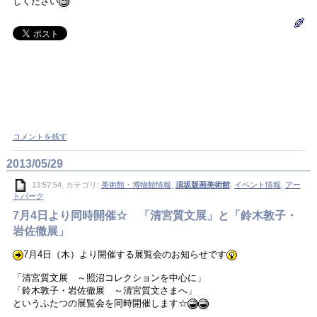
しください
コメントを残す
2013/05/29
13:57:54, カテゴリ:
美術館・博物館情報
,
須坂版画美術館
,
イベント情報
,
アー
トパーク
7月4日より同時開催☆ 「清宮質文展」と「鈴木敦子・
岩佐徹展」
7月4日（木）より開催する展覧会のお知らせです
「清宮質文展 ～照沼コレクションを中心に」
「鈴木敦子・岩佐徹展 ～清宮質文さまへ」
というふたつの展覧会を同時開催します☆