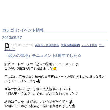
カテゴリ: イベント情報
2013/09/27
19:31:09, カテゴリ:
美術館・博物館情報
,
須坂版画美術館
,
イベント情報
,
アー
トパーク
「恋人の聖地」モニュメント2周年でした☆
須坂アートパークの「恋人の聖地」モニュメントは
この9月で設置2周年を迎えました
年に2回、春分の日と秋分の日前後はハートの影がきれいな形になると
いうモニュメントです
今年の秋分の日は、須坂市観光協会のイベント
「絹の里・須坂で 絹婚式」がおこなわれました♡
結婚12年目を「絹婚式」というのだそうです
12組のご夫婦がご家族と一緒に参加されました