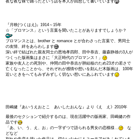
夜な夜な裸で踊ったという話を本人が回想して書いています
『月映(つくはえ)』1914～15年
☆「ブロマンス」という言葉を聞いたことがありますでしょうか？
ブロマンスとは、brother と romance とが合わさった言葉で、男同士
の友情、絆をあらわします
深い絆で結ばれた親友同士の恩地孝四郎、田中恭吉、藤森静雄の3人が
つくった版画集はまさに「大正時代のブロマンス！」
家族や友人との死別や、仲間の田中恭吉が肺結核のため23才の若さで
亡くなったことから、それぞれが感情や想いを刻んだ木版画は、100年
近いときをへてもみずみずしく切ない想いにあふれています
田嶋健『あいうえおとこ あいしたおんな』より《え え》2010年
最後のセクションで紹介するのは、現在活躍中の版画家、田嶋健の作
品です
「あ、い、う、え、お」の一字ずつで語られる男女の恋模様…
な
どなど
別れや失恋を描いた作品は、切ないなかにもユーモアがあふれていま