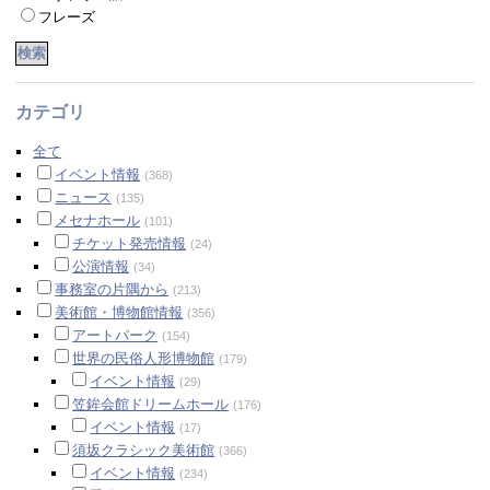
フレーズ
カテゴリ
全て
イベント情報
(368)
ニュース
(135)
メセナホール
(101)
チケット発売情報
(24)
公演情報
(34)
事務室の片隅から
(213)
美術館・博物館情報
(356)
アートパーク
(154)
世界の民俗人形博物館
(179)
イベント情報
(29)
笠鉾会館ドリームホール
(176)
イベント情報
(17)
須坂クラシック美術館
(366)
イベント情報
(234)