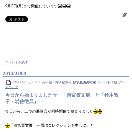
9月2日(月)まで開催しています
コメントを残す
2013/07/04
20:14:52, カテゴリ:
美術館・博物館情報
,
須坂版画美術館
,
イベント情報
,
アー
トパーク
今日から始まりました☆ 「清宮質文展」と「鈴木敦
子・岩佐徹展」
今日から、二つの展覧会が同時開催で始まりました
「清宮質文展 ～照沼コレクションを中心に」と