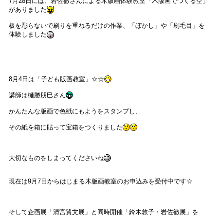
7月28日には、岩佐徹さんによる木版画体験教室「木版画でつくる空」
がありました
板を彫らないで刷りを重ねるだけの作業、「ぼかし」や「刷毛目」を
体験しました
8月4日は「子ども版画教室」☆☆
講師は樋勝朋巳さん
かんたんな版画で色紙にもようをスタンプし、
その紙を箱に貼って宝箱をつくりました
大切なものをしまってくださいね
現在は9月7日からはじまる木版画教室のお申込みを受付中です☆
そして企画展「清宮質文展」と同時開催「鈴木敦子・岩佐徹展」を