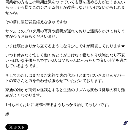
同業者の方もこの時期は気をつけていても腰を痛める方がたくさんい
らっしゃる様でこのシステム何とか改善しないといけないかもしれま
せんね。
その前に腹筋背筋鍛えなきゃですね
サンふじのブログ用の写真や説明が遅れておりご迷惑をかけておりま
すが少々お待ちくださいませ。
いまは寝たきりから立てるようになり少しですが回復しております★
いつも休みなく忙しく働くおとうが歩けなく寝たきり状態になり不安
いっぱいな子供たちですが3人は父ちゃんにべったりで良い時間を過ご
しているようです。
そしてわたしはまだまだ未熟で夫の代わりとまではいきませんがパー
トの皆さんと力を合わせ頑張らせていただいております。
家族の誰かが病気や怪我をすると生活のリズムも変わり健康の有り難
みがよくわかります。
1日も早くお店に復帰出来るようしっかり治して欲しいです。
嫁