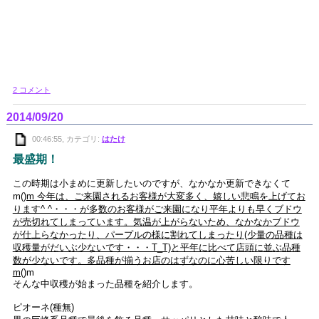
2 コメント
2014/09/20
00:46:55, カテゴリ:
はたけ
最盛期！
この時期は小まめに更新したいのですが、なかなか更新できなくて
m(
)m 今年は、ご来園されるお客様が大変多く、嬉しい悲鳴を上げてお
ります^ ^・・・が多数のお客様がご来園になり平年よりも早くブドウ
が売切れてしまっています。気温が上がらないため、なかなかブドウ
が仕上らなかったり、パープルの様に割れてしまったり(少量の品種は
収穫量がだいぶ少ないです・・・T_T)と平年に比べて店頭に並ぶ品種
数が少ないです。多品種が揃うお店のはずなのに心苦しい限りです
m(
)m
そんな中収穫が始まった品種を紹介します。
ピオーネ(種無)