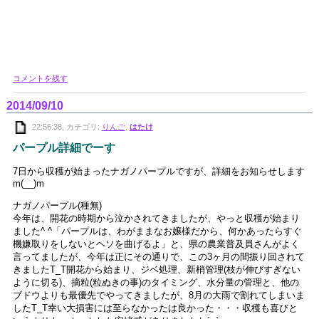
コメントを残す
2014/09/10
22:56:38, カテゴリ:
りんご
,
はたけ
パープル詳細でーす
7日から収穫が始まったナガノパープルですが、詳細をお知らせします
m(__)m
ナガノパープル(種無)
今年は、開花の時期から泣かされてきましたが、やっと収穫が始まり
ました^ ^「パープルは、わがままなお嬢様だから、何かあったらすぐ
機嫌取りをしないとヘソを曲げるよ」と、県の農業普及員さんがよく
言ってましたが、今年は正にその通りで、この3ヶ月の間振り回されて
きましたT_T開花から始まり、ジベ処理、新梢管理(枝が伸びすぎない
ように切る)、摘粒(粒ぬきの事)のタイミング、水分量の管理と、他の
ブドウよりも最優先でやってきましたが、8月の大雨で割れてしまいま
したT_T幸い大損害には至らなかったは良かった・・・収穫も喜びと