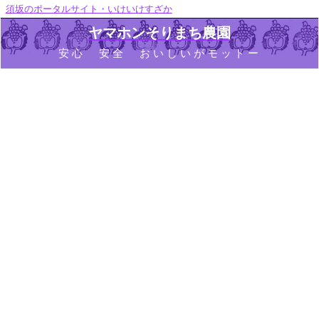
須坂のポータルサイト・いけいけすざか
ヤマホンそりまち農園
安心 安全 おいしいがモットー