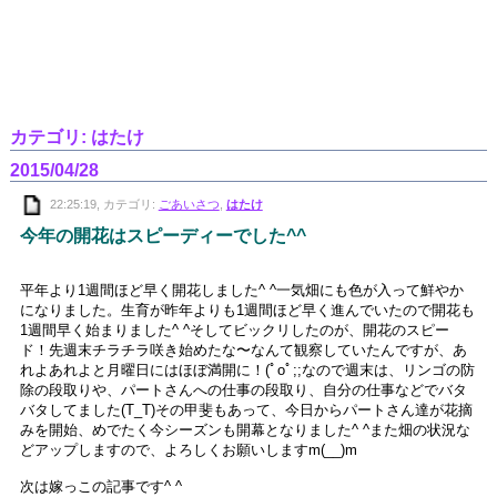
カテゴリ: はたけ
2015/04/28
22:25:19, カテゴリ:
ごあいさつ
,
はたけ
今年の開花はスピーディーでした^^
平年より1週間ほど早く開花しました^ ^一気畑にも色が入って鮮やか
になりました。生育が昨年よりも1週間ほど早く進んでいたので開花も
1週間早く始まりました^ ^そしてビックリしたのが、開花のスピー
ド！先週末チラチラ咲き始めたな〜なんて観察していたんですが、あ
れよあれよと月曜日にはほぼ満開に！(ﾟoﾟ;;なので週末は、リンゴの防
除の段取りや、パートさんへの仕事の段取り、自分の仕事などでバタ
バタしてました(T_T)その甲斐もあって、今日からパートさん達が花摘
みを開始、めでたく今シーズンも開幕となりました^ ^また畑の状況な
どアップしますので、よろしくお願いしますm(__)m
次は嫁っこの記事です^ ^