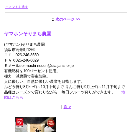
コメントを残す
::
次のページ >>
ヤマホンそりまち農園
(ヤマホン)そりまち農園
須坂市高畑町1269
ＴＥＬ026-246-8550
ＦＡＸ026-246-8829
Ｅメールsorimachi-nouen@dia.janis.or.jp
有機肥料を100パーセント使用。
極力 減農薬で害虫防除。
人に優しい、自然に優しい農業を目指します。
ぶどう狩り8月中旬～10月中旬まで りんご狩り9月上旬～11月下旬まで
品種はシーズンで変わりながら 毎日フルーツ狩りができます。
地
図はこちら
|
次 >