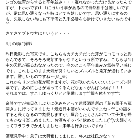
ンゴの生育からすると平年並み・・・遅れなかっただけ良かったんで
すが、トホホです(T_T)こういう事があるので自然相手は難しいです
が、逆に思い通りなった時はとても嬉しいです。思い通りにするの
も、失敗しない為にも下準備と先手必勝を心掛けていきたいものです
^^
さてさてブドウ方はというと・・・
4月の頭に撮影
昨日撮影した写真です。こちらもカチカチだった芽がモコモコっと膨
らんできて、そろそろ発芽するかな？というう所ですね。こちらは4月
中の天気が振るわなかったので、今のところ平年並みか気持早い感じ
です。これもこのまま天気が良くないとズルズルと発芽が遅れていき
ます。難しいものですね～(＠_＠;
これからリンゴの花が咲きますが、花が咲いたらいよいよシーズン開
幕です。あの忙しさが返ってくるんだなぁ～がんばらねば！！！
それまでは、すこしゆっくりとと準備します^^畑も体もです^^;
余談ですが先日久しぶりに休みをとって遠藤酒造所の「花も団子も蔵
開き」に行ってきました！最近日本酒がいいんですよね～^^この話を
すると長くなるので割愛しますが、屋台もたくさん出ていて子供が居
てもかなり楽しめました。お酒もイッパイ飲めましたし(^^)v夫婦そろ
ってフラフラでかえりました～来年も行きたいですね！
酒蔵見学中！息子は大興奮してました。将来は杜氏かな？？