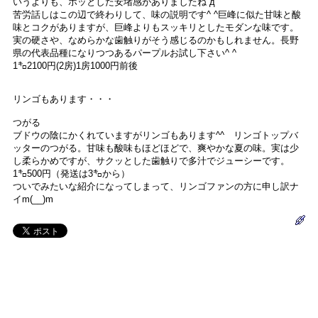
いうよりも、ホッとした安堵感がありましたね´д`
苦労話しはこの辺で終わりして、味の説明です^ ^巨峰に似た甘味と酸
味とコクがありますが、巨峰よりもスッキリとしたモダンな味です。
実の硬さや、なめらかな歯触りがそう感じるのかもしれません。長野
県の代表品種になりつつあるパープルお試し下さい^ ^
1㌔2100円(2房)1房1000円前後
リンゴもあります・・・
つがる
ブドウの陰にかくれていますがリンゴもあります^^ リンゴトップバ
ッターのつがる。甘味も酸味もほどほどで、爽やかな夏の味。実は少
し柔らかめですが、サクッとした歯触りで多汁でジューシーです。
1㌔500円（発送は3㌔から）
ついでみたいな紹介になってしまって、リンゴファンの方に申し訳ナ
イm(__)m