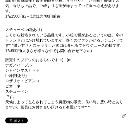
黒の巨峰系品種で最後を飾る品種。サッパリとした甘味と酸味で人
気。香りも上品で、巨峰よりも実が締まっていて食べ応えがありま
す。
1㌔1500円(2～3房)1房700円前後
スチューベン(種あり)
古くから栽培されている品種です。小粒で種があるというのは、今の
トレンドとはかけ離れていますが、多くのファンがいるレジェンドで
す^ ^濃い甘さとスッキリした後口は食べるブドウジュースの様です。
1㌔900円(大きさが様々なのでお問い合わせ下さい)
販売中のブドウのおさらいですm(__)m
ナガノパープル
シャインマスカット
巨峰(種あり)
ロザリオ・ビアンコ
ピオーネ
スチューベン
です。
天候によって左右されてしまう農産物の販売。良い時、悪い時とあり
ますが、気長にお付き合い頂けると有難いです^ ^