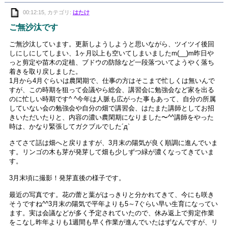
00:12:15, カテゴリ:
はたけ
ご無沙汰です
ご無沙汰しています。更新しようしようと思いながら、ツイツイ後回
しにしにしてしまい、1ヶ月以上も空いてしまいましたm(__)m昨日や
っと剪定や苗木の定植、ブドウの防除など一段落ついてようやく落ち
着きを取り戻しました。
1月から4月ぐらいは農閑期で、仕事の方はそこまで忙しくは無いんで
すが、この時期を狙って会議やら総会、講習会に勉強会など家を出る
のに忙しい時期です^ ^今年は人脈も広がった事もあって、自分の所属
していない会の勉強会や自分の畑で講習会、はたまた講師としてお招
きいただいたりと、内容の濃い農閑期になりました〜^^講師をやった
時は、かなり緊張してガクブルでした´д`
さてさて話は畑へと戻りますが、3月末の陽気が良く順調に進んでいま
す。リンゴの木も芽が発芽して畑も少しずつ緑が濃くなってきていま
す。
3月末頃に撮影！発芽直後の様子です。
最近の写真です。花の蕾と葉がはっきりと分かれてきて、今にも咲き
そうですね^^3月末の陽気で平年よりも5～7ぐらい早い生育になってい
ます。実は会議などが多く予定されていたので、休み返上で剪定作業
をこなし昨年よりも1週間も早く作業が進んでいたはずなんですが、リ