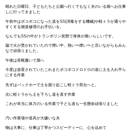
晴れた日曜日、子どもたちと公園へ行くでもなく夫のいる畑へお仕事
しに行ってきました
午前中はボコボコになった道をSS(消毒をする機械)や軽トラが通りや
すくする畑道修理のお手伝いを。
なんでもSSの中がトランポリン状態で身体が痛いらしいです。
脇で火が焚かれていたので煙い中、熱い〜煙い〜と言いながらもみん
なで頑張りました。
午後は長靴履いて畑へ
今度は放置されていたこれまたボコボコドロドロの道に土を入れ平ら
にする作業
先ずはバックホーで土を掘り起こし軽トラ荷台へと。
次に軽トラから土を下ろし道を直す作業
これが本当に体力のいる作業で子ども達も一生懸命頑張りました
汚い作業場や道具が大嫌いな夫
物は大事に、仕事は丁寧かつスピーディーに、心を込めて