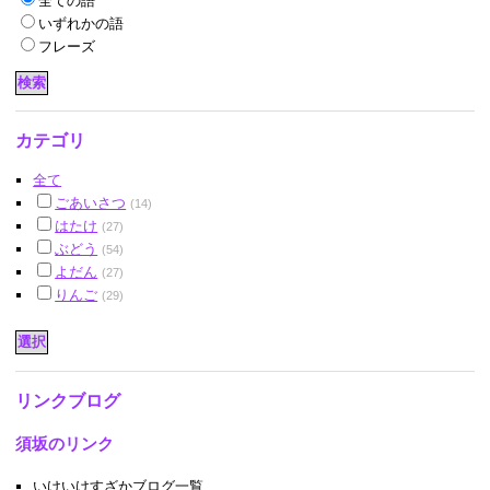
全ての語
いずれかの語
フレーズ
カテゴリ
全て
ごあいさつ
(14)
はたけ
(27)
ぶどう
(54)
よだん
(27)
りんご
(29)
リンクブログ
須坂のリンク
いけいけすざかブログ一覧