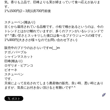
気。香りも上品で、巨峰よりも実が締まっていて食べ応えがありま
す。
1㌔1500円(2～3房)1房700円前後
スチューベン(種あり)
古くから栽培されている品種です。小粒で種があるというのは、今の
トレンドとはかけ離れていますが、多くのファンがいるレジェンドで
す^ ^濃い甘さとスッキリした後口は食べるブドウジュースの様です。
1㌔900円(大きさが様々なのでお問い合わせ下さい)
販売中のブドウのおさらいですm(__)m
ナガノパープル
シャインマスカット
巨峰(種あり)
ロザリオ・ビアンコ
ピオーネ
スチューベン
です。
天候によって左右されてしまう農産物の販売。良い時、悪い時とあり
ますが、気長にお付き合い頂けると有難いです^ ^