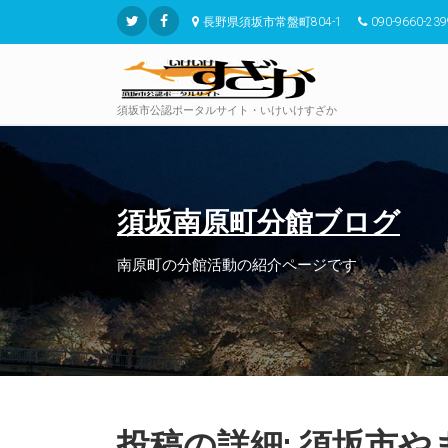
長野県須坂市常盤町804-1
090-9660-239
須坂市公認ポータルサイト・いけいけすざか
須坂南原町分館ブログ
南原町の分館活動の紹介ページです
投稿の詳細: 須坂市