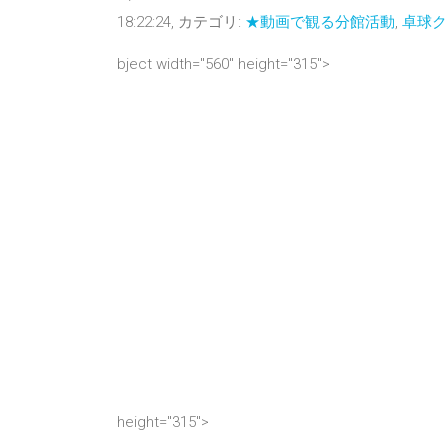
18:22:24, カテゴリ:
★動画で観る分館活動
,
卓球ク
bject width="560" height="315">
height="315">