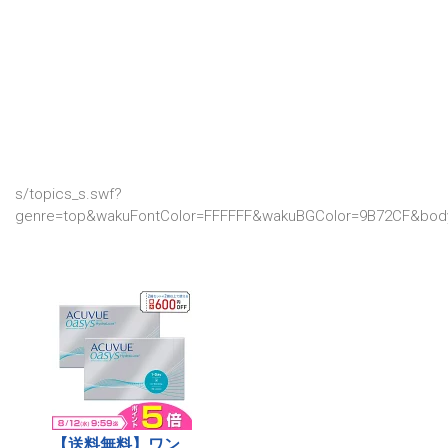
s/topics_s.swf?
genre=top&wakuFontColor=FFFFFF&wakuBGColor=9B72CF&body