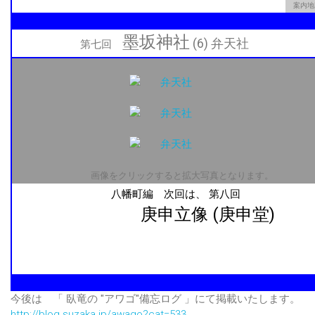
案内地
墨坂神社
(6) 弁天社
第七回
画像をクリックすると拡大写真となります。
八幡町編 次回は、 第八回
庚申立像 (庚申堂)
今後は
「 臥竜の "アワゴ"備忘ログ 」
にて掲載いたします。
http://blog.suzaka.jp/awago?cat=533