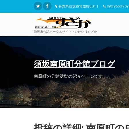
長野県須坂市常盤町804-1
090-9660-239
須坂市公認ポータルサイト・いけいけすざか
須坂南原町分館ブログ
南原町の分館活動の紹介ページです
投稿の詳細: 南原町の史