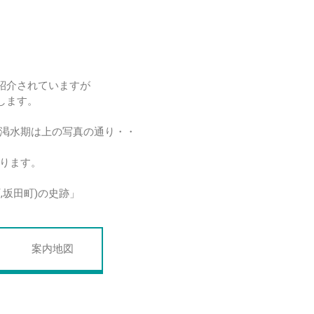
紹介されていますが
します。
渇水期は上の写真の通り・・
ります。
町,坂田町)の史跡」
案内地図