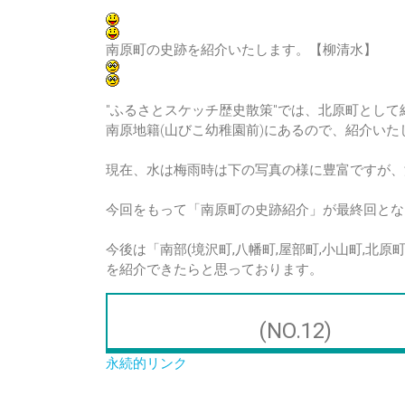
南原町の史跡を紹介いたします。【柳清水】
"ふるさとスケッチ
歴史散策
"では、北原町として
南原地籍(山びこ幼稚園前)にあるので、紹介いた
現在、水は梅雨時は下の写真の様に豊富ですが、
今回をもって
「南原町の史跡紹介」が最終回
とな
今後は
「南部(境沢町,八幡町,屋部町,小山町,北原
を紹介できたらと思っております。
(NO.12)
永続的リンク