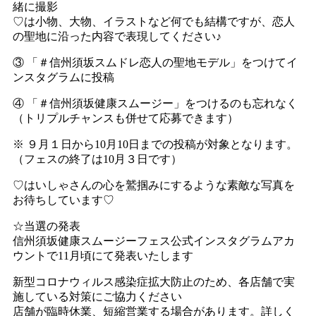
緒に撮影
♡は小物、大物、イラストなど何でも結構ですが、恋人
の聖地に沿った内容で表現してください♪
③ 「＃信州須坂スムドレ恋人の聖地モデル」をつけてイ
ンスタグラムに投稿
④ 「＃信州須坂健康スムージー」をつけるのも忘れなく
（トリプルチャンスも併せて応募できます）
※ ９月１日から10月10日までの投稿が対象となります。
（フェスの終了は10月３日です）
♡はいしゃさんの心を鷲掴みにするような素敵な写真を
お待ちしています♡
☆当選の発表
信州須坂健康スムージーフェス公式インスタグラムアカ
ウントで11月頃にて発表いたします
新型コロナウィルス感染症拡大防止のため、各店舗で実
施している対策にご協力ください
店舗が臨時休業、短縮営業する場合があります。詳しく