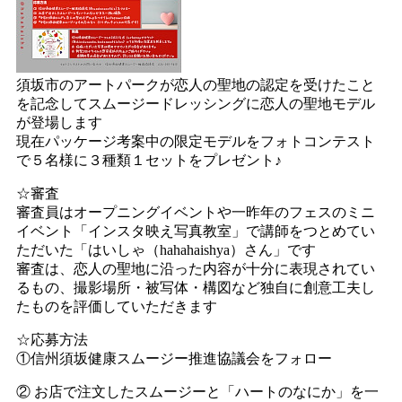
須坂市のアートパークが恋人の聖地の認定を受けたこと
を記念してスムージードレッシングに恋人の聖地モデル
が登場します
現在パッケージ考案中の限定モデルをフォトコンテスト
で５名様に３種類１セットをプレゼント♪
☆審査
審査員はオープニングイベントや一昨年のフェスのミニ
イベント「インスタ映え写真教室」で講師をつとめてい
ただいた「はいしゃ（hahahaishya）さん」です
審査は、恋人の聖地に沿った内容が十分に表現されてい
るもの、撮影場所・被写体・構図など独自に創意工夫し
たものを評価していただきます
☆応募方法
①信州須坂健康スムージー推進協議会をフォロー
② お店で注文したスムージーと「ハートのなにか」を一