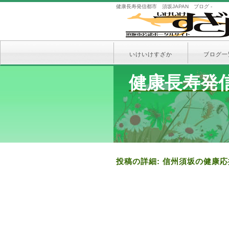
健康長寿発信都市 須坂JAPAN ブログ -
いけいけすざか
ブログ一
健康長寿発信
投稿の詳細: 信州須坂の健康