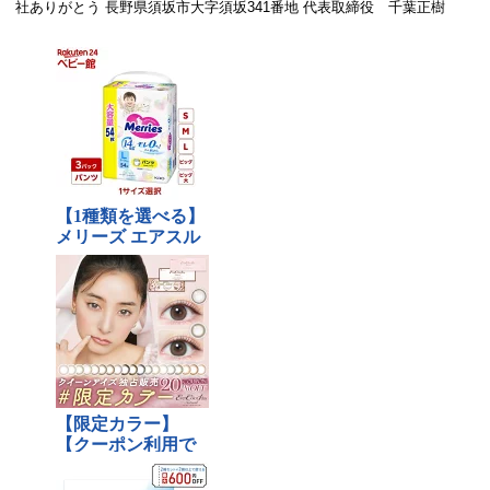
社ありがとう 長野県須坂市大字須坂341番地 代表取締役 千葉正樹