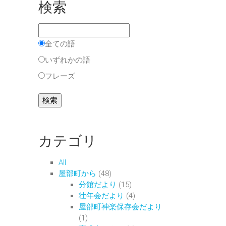
検索
全ての語
いずれかの語
フレーズ
カテゴリ
All
屋部町から
(48)
分館だより
(15)
壮年会だより
(4)
屋部町神楽保存会だより
(1)