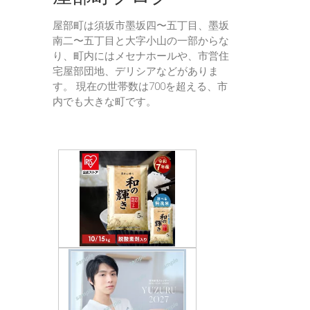
屋部町は須坂市墨坂四〜五丁目、墨坂
南二〜五丁目と大字小山の一部からな
り、町内にはメセナホールや、市営住
宅屋部団地、デリシアなどがありま
す。 現在の世帯数は700を超える、市
内でも大きな町です。