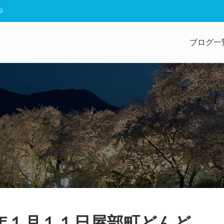
9
ブログ一
６年１月１１日屋部町どんど