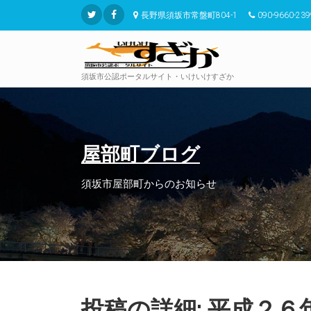
長野県須坂市常盤町804-1
090-9660-239
須坂市公認ポータルサイト・いけいけすざか
屋部町ブログ
須坂市屋部町からのお知らせ
投稿の詳細: 平成２