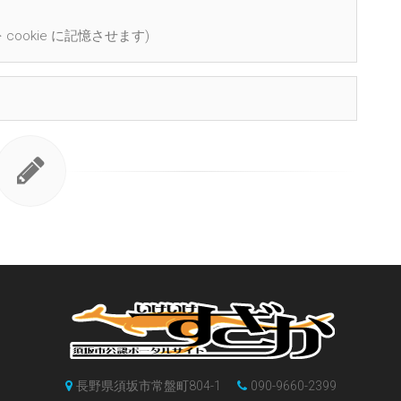
cookie に記憶させます)
長野県須坂市常盤町804-1
090-9660-2399