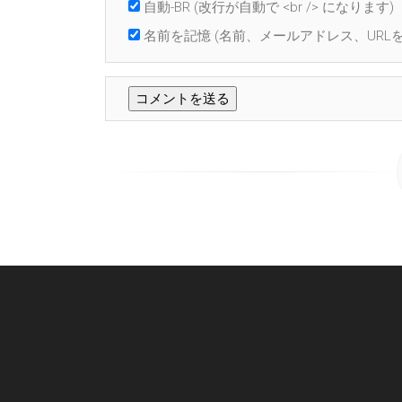
自動-BR
(改行が自動で <br /> になります)
名前を記憶
(名前、メールアドレス、URLを 