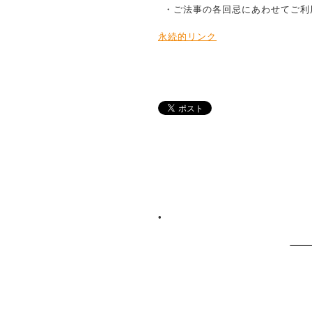
・ご法事の各回忌にあわせてご利
永続的リンク
•