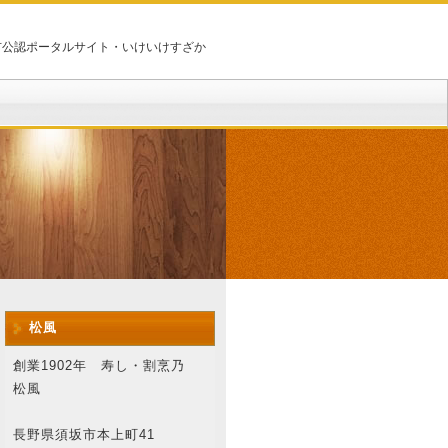
市公認ポータルサイト・いけいけすざか
松風
創業1902年 寿し・割烹乃
松風
長野県須坂市本上町41