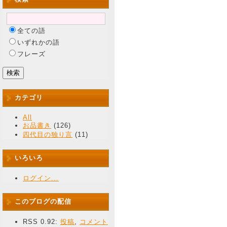
全ての語
いずれかの語
フレーズ
カテゴリ
All
お品書き
(126)
四代目の独り言
(11)
いろいろ
ログイン...
このブログの配信
RSS 0.92:
投稿
,
コメント