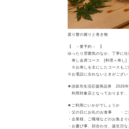
渡り蟹の握りと巻き物
【 －要予約－ 】
ゆったり雰囲気のなか、丁寧に仕
寿し会席コース [料理＋寿し] 
※お寿しを主にしたコースもご
※お電話に出れないときがござい
❖須坂市生活応援商品券 2026年
利用対象店となっております。
❖ご利用にいかがでしょうか
・父の日にお礼のお食事 ・ご
・企業様、ご職場などのお集まり
・お慶び事、顔合わせ、誕生日な