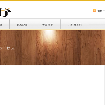
須坂
覧
新着記事
管理画面
ご利用規約
乃 松風