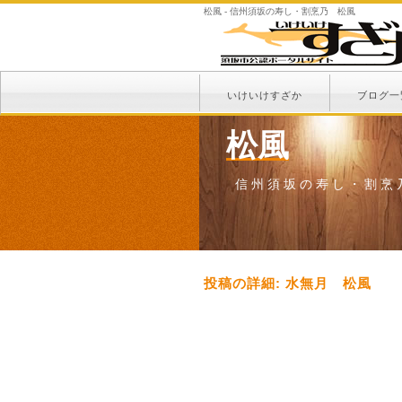
松風 - 信州須坂の寿し・割烹乃 松風
いけいけすざか
ブログ一
松風
信州須坂の寿し・割烹
投稿の詳細: 水無月 松風