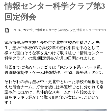
情報センター科学クラブ第3
回定例会
10:41:47, カテゴリ:
情報センターからのお知らせ
,
情報センターつれづれ
須坂市墨坂中学校と長野市更北中学校の生徒さんと先
生、墨坂中学校OBで高校2年の初代部長を中心として
様々な面白そうな事を見つけて取り組む「情報センター
科学クラブ」の第3回定例会が7月10日開かれました。
前回までに決めたカテゴリは「PCソフト系・ハード系、
鉄道映像制作・ゲーム映像製作、生物、爆発系」の6つ。
それぞれの班は墨坂中・更北中といった学校の垣根を超
えた混合チーム。打合せ後には早速班ごとに分かれて別
室や外に出かけ、具体的なスキーム作りを始めます。
目をキラキラ輝かせて取り組む姿が実にかっこいいで
す！