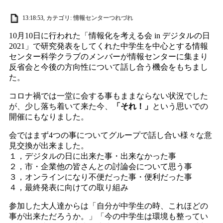
13:18:53, カテゴリ:
情報センターつれづれ
10月10日に行われた「情報化を考える会 in デジタルの日
2021」で研究発表をしてくれた中学生を中心とする情報
センター科学クラブのメンバーが情報センターに集まり
反省会と今後の方向性について話し合う機会をもちまし
た。
コロナ禍では一堂に会する事もままならない状況でした
が、少し落ち着いて来た今、
「それ！」
という思いでの
開催にもなりました。
会ではまず4つの事についてグループで話し合い様々な意
見交換が出来ました。
１，デジタルの日に出来た事・出来なかった事
２，市・企業他の皆さんとの討論会について思う事
３，オンラインになり不便だった事・便利だった事
４，最終発表に向けての取り組み
参加した大人達からは「自分が中学生の時、これほどの
事が出来ただろうか。」「今の中学生は環境も整ってい