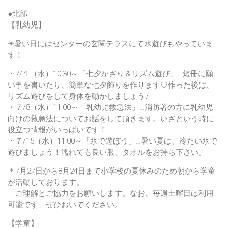
●北部
【乳幼児】
☀暑い日にはセンターの玄関テラスにて水遊びもやっていま
す！
・7/１（水）10:30～「七夕かざり＆リズム遊び」…短冊に願
い事を書いたり、簡単な七夕飾りを作ります♡作った後は、
リズム遊びをして身体を動かしましょう♪
・７/8（水）11:00～「乳幼児救急法」…消防署の方に乳幼児
向けの救急法についてお話をして頂きます。いざという時に
役立つ情報がいっぱいです！
・７/15（水）11:00～「氷で遊ぼう」…暑い夏は、冷たい氷で
遊びましょう！濡れても良い服、タオルをお持ち下さい。
＊7月27日から8月24日まで小学校の夏休みのため朝から学童
が活動しております。
ご理解とご協力をお願いします。なお、毎週土曜日は利用
可能です、ぜひおいでください。
【学童】