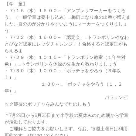
【学 童】
・７/１５（水）１６:００～「アンブレラマーカーをつくろ
う」（一般学童は要申し込み）…梅雨になり傘の出番が増えま
した、自分のが分かりやすいようにマーカーをつくりましょ
う
・７/２２（水）１６:００～「認定会」…トランポリンやなわ
とびなど認定にレッツチャレンジ！！合格すると認定証がも
らえるよ
・７/２９（水）１０:１５～「トランポリン教室（１年生対
象）」…トランポリンを体操の先生から教わりましょう
・７/３０（木）１０:００～「ボッチャをやろう（３年以
上）」
１:３０～…「ボッチャをやろう（１，２
年）」
パラリンピ
ック競技のボッチャをみんなでたのしもう
＊7月29日から8月25日まで小学校の夏休みのため朝から学童
が活動しております。
ご理解とご協力をお願いします。なお、毎週土曜日は利用
可能です、ぜひおいでください。