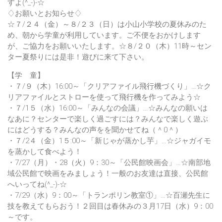
すよ(^_-)-☆
♢お願いとお知らせ♢
☆７/２４（金）～８/２３（日）は小山小学校の夏休みのた
め、朝から学童が利用しています。ご不便をおかけします
が、ご協力をお願いいたします。☆８/２０（木）11時～セン
ター夏祭りには是非！遊びに来て下さい。
【学 童】
・７/９（木）16:00～「クリアファイル飛行機づくり」…☆ク
リアファイルとストローを使って飛行機を作ってみよう☆
・７/1５（水）16:00～「みんなの会議」…☆みんなの願いは
なあに？センターで楽しく過ごすには？みんなで楽しく遊ぶ
にはどうする？みんなの声をを聞かせてね（＾0＾）
・７/2４（金）1５:00～「新じゃが蒸かし芋」…☆ジャガイモ
を蒸かして食べよう！
・7/27（月）・28（火）9：30～「公民館映画会」…☆南部地
域公民館で映画をみましょう！一般のお友達は直接、公民館
へいってね(^_-)-☆
・7/29（水）9：00～「トランポリン教室①」…☆百瀬先生に
技を教えてもらおう！２回目は春休みの３月17日（水）9：00
～です。