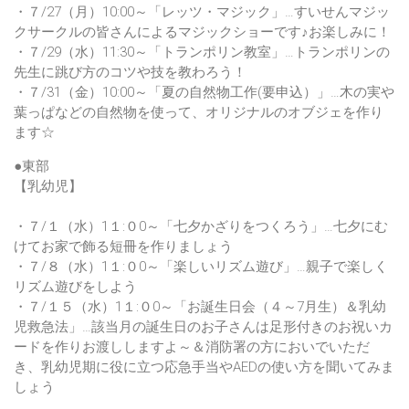
・７/27（月）10:00～「レッツ・マジック」…すいせんマジッ
クサークルの皆さんによるマジックショーです♪お楽しみに！
・７/29（水）11:30～「トランポリン教室」…トランポリンの
先生に跳び方のコツや技を教わろう！
・７/31（金）10:00～「夏の自然物工作(要申込）」…木の実や
葉っぱなどの自然物を使って、オリジナルのオブジェを作り
ます☆
●東部
【乳幼児】
・７/１（水）1１:０0～「七夕かざりをつくろう」…七夕にむ
けてお家で飾る短冊を作りましょう
・７/８（水）1１:０0～「楽しいリズム遊び」…親子で楽しく
リズム遊びをしよう
・７/１５（水）1１:０0～「お誕生日会（４～7月生）＆乳幼
児救急法」…該当月の誕生日のお子さんは足形付きのお祝いカ
ードを作りお渡ししますよ～＆消防署の方においでいただ
き、乳幼児期に役に立つ応急手当やAEDの使い方を聞いてみま
しょう