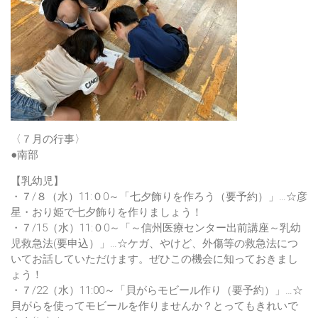
〈７月の行事〉
●南部
【乳幼児】
・７/８（水）11:０0～「七夕飾りを作ろう（要予約）」…☆彦
星・おり姫で七夕飾りを作りましょう！
・７/15（水）11:０0～「～信州医療センター出前講座～乳幼
児救急法(要申込）」…☆ケガ、やけど、外傷等の救急法につ
いてお話していただけます。ぜひこの機会に知っておきまし
ょう！
・７/22（水）11:00～「貝がらモビール作り（要予約）」…☆
貝がらを使ってモビールを作りませんか？とってもきれいで