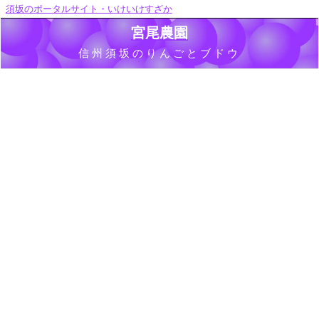
須坂のポータルサイト・いけいけすざか
宮尾農園
信州須坂のりんごとブドウ