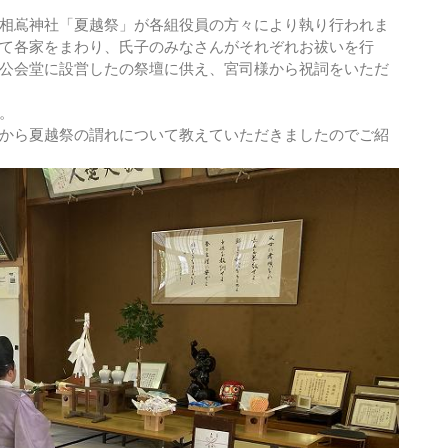
相嶌神社「夏越祭」が各組役員の方々により執り行われま
て各家をまわり、氏子のみなさんがそれぞれお祓いを行
公会堂に設営したの祭壇に供え、宮司様から祝詞をいただ
。
から夏越祭の謂れについて教えていただきましたのでご紹