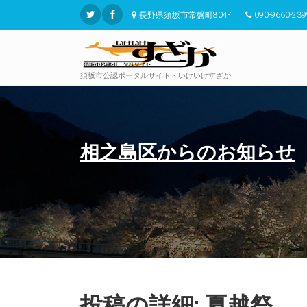
長野県須坂市常盤町804-1
090-9660-239
須坂市公認ポータルサイト・いけいけすざか
相之島区からのお知らせ
投稿の詳細: 夏越祭