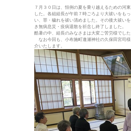
７月３０日は、恒例の夏を乗り越えるための河東
した。各組組長が午前７時ごろより大祓いをもっ
い、罪・穢れを祓い清めました。その後大祓いを
き無病息災・疫病退散を祈念し終了しました。
酷暑の中、組長のみなさまは大変ご苦労様でした
なお今回も、小布施町逢瀬神社の久保田宮司様
介いたします。