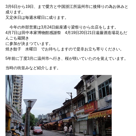
3月6日から19日、まで愛方と中国浙江所温州市に後帰りの為お休みと
成ります。
又定休日は毎週水曜日に成ります。
今年の外部営業は3月24日銀座通り梁祭りから出店をします。
4月7日は田中本家博物館感謝祭 4月19日20日21日遠藤酒造場花もだ
んごも蔵開き
に参加が決まつています。
焼き餃子 水曜日 でお待ちしますので是非お立ち寄りください。
5年前に丁度3月に温州市へ行き、桜が咲いていたのを覚えています。
当時の街並みなど紹介します。