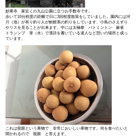
妙果寺 家近くの九山公園に立つお手数寺です。
歩いて10分程度の距離で日に3回程度散策をしていました。園内には河
川（池）が有り釣り人が鮒鯉系の釣りをしています、小鳥のさえずり
やリスを見ることが出来ます、中には太極拳 バトミントン 麻雀
トランンプ 筆（水）で漢詩を書いている達人など憩いの場所と成っ
ています。
これは龍眼という果物で 非常においしい果物です。何を食べたいと
聞かれるので 龍眼 と答えます。