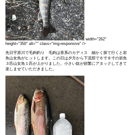
width="262"
height="350" alt="" class="img-responsive" />
先日宇原川で毛鉤釣り 毛鉤は茶系のカディス 細かく探て行くと岩
魚山女魚がヒットします。この日は夕方から下流部で６寸８寸の岩魚
３匹山女魚１匹が上がりました。小さい奴が頻繁にアタックしてきて
楽しませていただきました。