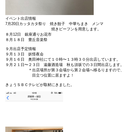
イベント出店情報
7月20日カッタカタ祭り 焼き餃子 中華ちまき メンマ
焼きビーフンを用意します。
８月12日 銀座通りお花市
８月１８日 豊丘音楽祭
９月出店予定情報
９月１３日 妖怪夜会
９月１６日 奥田神社にて１０時〜１３時３０分出店しています。
９月２１日〜２３日 遠藤酒造場 秋も須坂での３日間出店します。
＊出店場所が第３会場から第２会場へ移るりますので、
目立つ位置に居ますよ！
きょうＳＢＣテレビが取材にきました。