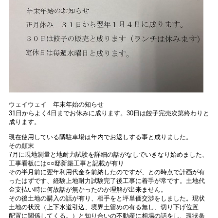
ウェイウェイ 年末年始の知らせ
31日からよく4日までお休みに成ります。30日は餃子完売次第終わりと
成ります。
現在使用している隣駐車場は年内でお返しする事と成りました。
その顛末
7月に現地測量と地耐力試験を詳細の話がなしでいきなり始めました、
工事看板には○○邸新築工事と記載が有り
その半月前に翌年利用代金を前納したのですが、との時点で計画が有
ったはずです、経験上地耐力試験完了後工事に着手が常です。土地代
金支払い時に何故話が無かったのか理解が出来ません。
その後土地の購入の話が有り、相手をと坪単価交渉をしました。現状
土地の状況（上下水道引込、境界土留めの有る無し、切り下げ位置…
配置に関係してくる。）と知り合いの不動産に相場の話をし、現状条