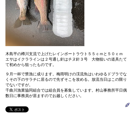
木島平の樽川支流で上げたレインボートラウト５５ｃｍと５０ｃｍ
エサはイクララインは２号通し針はチヌ針３号 大物狙いの道具たて
て初めから狙ったものです。
９月一杯で禁漁に成ります。梅雨明けの渓流魚はいわゆるドブラでな
くその下のサラチに居るので先ずそこを攻める。放流当日はこの限り
でないですが。
千曲川漁業協同組合では組合員を募集しています。村山事務所平日偶
数日に事務員が居ますのでお越しください。