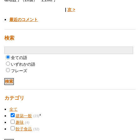
|
次 >
最近のコメント
検索
全ての語
いずれかの語
フレーズ
カテゴリ
全て
建築一般
*
(23)
趣味
(4)
餃子食品
(32)