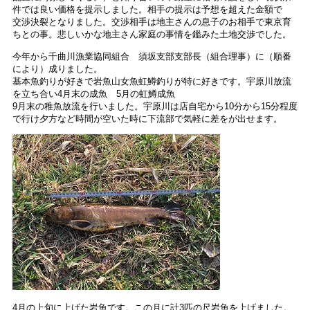
件では良い価格を提示しました。相手の提示は予想を超えた金額で
交渉決裂となりました。交渉相手は地主さんの息子のお相手で東京育
ちとの事。悲しいかな地主さん家庭の事情を鑑みた土地交渉でした。
今年から千曲川漁業協同組合 須坂支部支部長（組合理事）に（順番
により）成りました。
基本魚釣りが好きで岩魚山女魚虹鱒釣りが特に好きです。宇原川放流
を立ち合い4月末の成魚 5月の虹鱒成魚
9月末の稚魚放流を行いました。宇原川は店自宅から10分から15分程度
で行け夕方など時間が空いた時に下流部で気軽に差をが出せます。
4月の上旬に上げた岩魚です。この月に計3匹の尺岩魚を上げました。