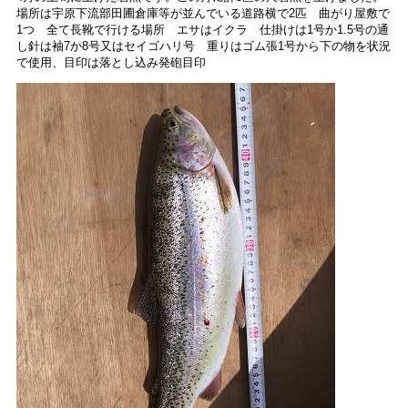
場所は宇原下流部田圃倉庫等が並んでいる道路横で2匹 曲がり屋敷で
1つ 全て長靴で行ける場所 エサはイクラ 仕掛けは1号か1.5号の通
し針は袖7か8号又はセイゴハリ号 重りはゴム張1号から下の物を状況
で使用、目印は落とし込み発砲目印