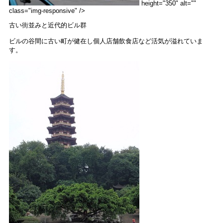
height="350" alt=""
class="img-responsive" />
古い街並みと近代的ビル群
ビルの谷間に古い町が健在し個人店舗飲食店など活気が溢れていま
す。