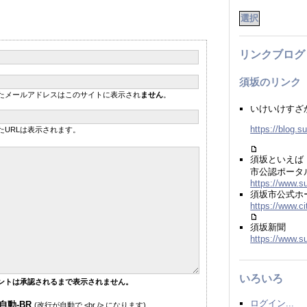
リンクブログ
須坂のリンク
たメールアドレスはこのサイトに表示され
ません
。
いけいけすざ
https://blog.s
たURLは表示されます。
須坂といえば
市公認ポータ
https://www.s
須坂市公式ホ
https://www.ci
須坂新聞
https://www.s
いろいろ
ントは承認されるまで表示されません。
ログイン...
自動-BR
(改行が自動で <br /> になります)