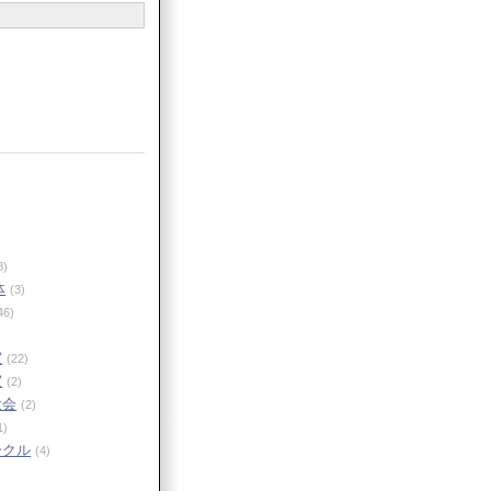
語
8)
体
(3)
46)
室
(22)
室
(2)
大会
(2)
1)
ークル
(4)