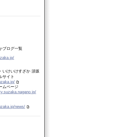
かブログ一覧
uzaka.jp/
・いけいけすざか 須坂
ルサイト
uzaka.jp/
ームページ
ty.suzaka.nagano.jp/
uzaka.jp/news/