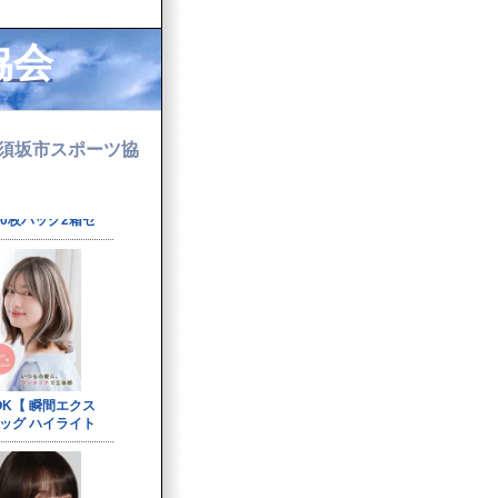
協会
須坂市スポーツ協