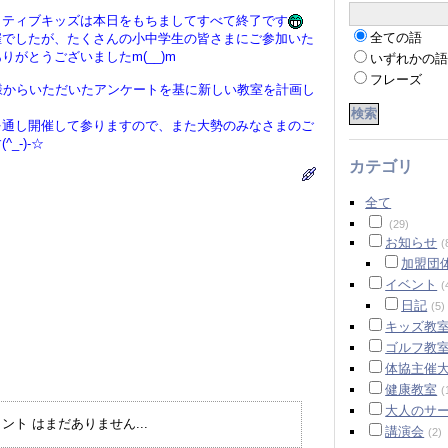
ティブキッズは本日をもちましてすべて終了です
全ての語
でしたが、たくさんの小中学生の皆さまにご参加いた
りがとうございましたm(__)m
いずれかの
フレーズ
様からいただいたアンケートを基に新しい教室を計画し
通し開催して参りますので、また大勢のみなさまのご
_-)-☆
カテゴリ
全て
(29)
お知らせ
(
加盟団
イベント
(
日記
(5)
キッズ教
ゴルフ教
体協主催
健康教室
(
大人のサ
ント はまだありません...
講演会
(2)