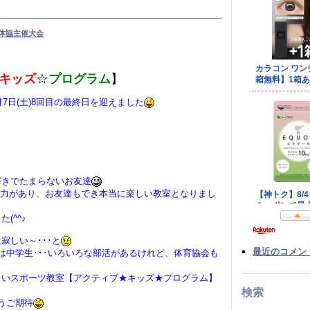
体協主催大会
キッズ
☆
プログラム
】
月7日(土)8回目の最終日を迎えました
好きでたまらないお友達
協力があり、お友達もでき本当に楽しい教室となりまし
(^^♪
寂しい～･･･と
最近のコメン
は中学生･･･いろいろな部活があるけれど、体育協会も
しいスポーツ教室【アクティブ★キッズ★プログラム】
検索
うご期待