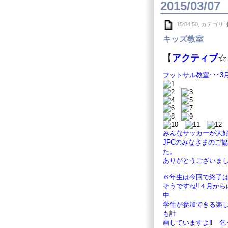
2015/03/07
15:04:50, カテゴリ:
キッズ教室
【
アクティブ
☆
フットサル教室･･･3
みんなサッカーが大
JFCのみなさまのご
た。
ありがとうございました
６年生は今回で終了は
そうですね‼４月から
中
学生が参加できる楽
も計
画していますよ‼ 乞