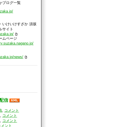
かブログ一覧
uzaka.jp/
・いけいけすざか 須坂
ルサイト
uzaka.jp/
ームページ
ty.suzaka.nagano.jp/
uzaka.jp/news/
の配信
稿
,
コメント
稿
,
コメント
稿
,
コメント
コメント