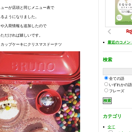
ニューが店頭と同じメニュー表で
れるようになりました。
介や入荷情報も追加したので
いただければ嬉しいです。
最近のコメン
スカップケーキにクリスマスドーナツ
検索
全ての語
いずれかの
フレーズ
カテゴリ
全て