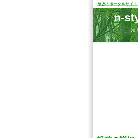
須坂のポータルサイト
n-
須