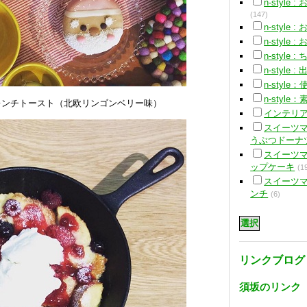
n-style
(147)
n-style
n-style 
n-style
n-style
n-styl
n-styl
レンチトースト（北欧リンゴンベリー味）
インテリ
スイーツ
うぶつドーナ
スイーツ
ップケーキ
(1
スイーツ
ンチ
(6)
リンクブログ
須坂のリンク