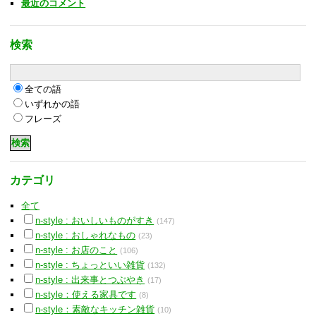
最近のコメント
検索
全ての語
いずれかの語
フレーズ
カテゴリ
全て
n-style : おいしいものがすき
(147)
n-style : おしゃれなもの
(23)
n-style : お店のこと
(106)
n-style : ちょっといい雑貨
(132)
n-style : 出来事とつぶやき
(17)
n-style：使える家具です
(8)
n-style：素敵なキッチン雑貨
(10)