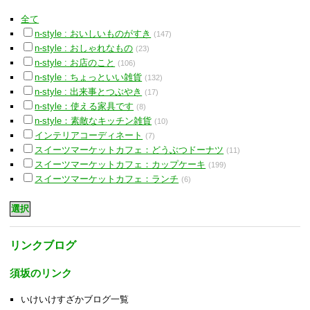
全て
n-style : おいしいものがすき
(147)
n-style : おしゃれなもの
(23)
n-style : お店のこと
(106)
n-style : ちょっといい雑貨
(132)
n-style : 出来事とつぶやき
(17)
n-style：使える家具です
(8)
n-style：素敵なキッチン雑貨
(10)
インテリアコーディネート
(7)
スイーツマーケットカフェ：どうぶつドーナツ
(11)
スイーツマーケットカフェ：カップケーキ
(199)
スイーツマーケットカフェ：ランチ
(6)
リンクブログ
須坂のリンク
いけいけすざかブログ一覧