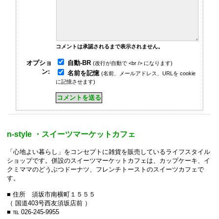
コメントは承認されるまで表示されません。
自動-BR
オプショ
(改行が自動で <br /> になります)
ン:
名前を記憶
(名前、メールアドレス、URLを cookie
に記憶させます)
n-style ・スイーツマーケットカフェ
「心地よい暮らし」をコンセプトに雑貨を販売しているライフスタイル
ショップです。併設のスイーツマーケットカフェは、カップケーキ、イ
クミママのどうぶつドーナツ、フレンチトーストのスイーツカフェで
す。
■ 住所 須坂市南横町１５５５
（ 国道403号西友須坂店前 ）
■ ℡ 026-245-9955