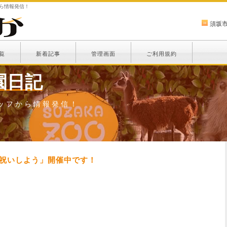
から情報発信！
須坂
覧
新着記事
管理画面
ご利用規約
園日記
ッフから情報発信！
お祝いしよう」開催中です！