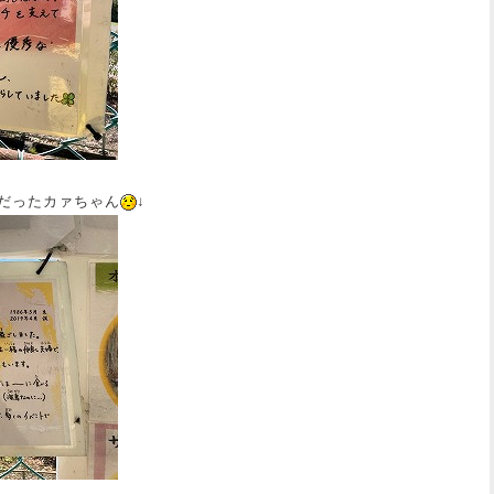
だったカァちゃん
↓