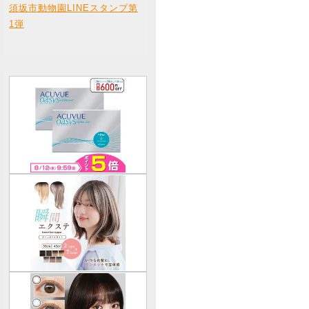
須坂市動物園LINEスタンプ第
1弾