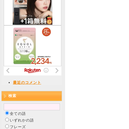
最近のコメント
検索
全ての語
いずれかの語
フレーズ