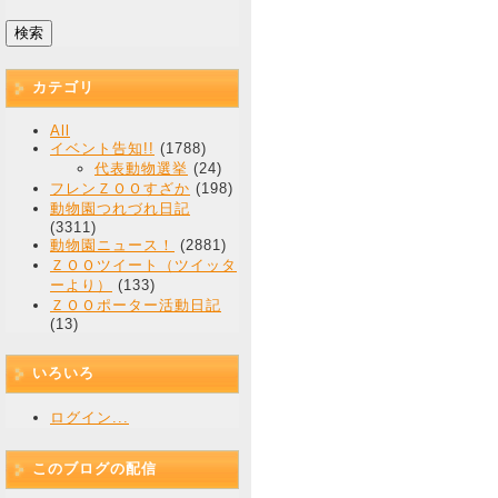
カテゴリ
All
イベント告知!!
(1788)
代表動物選挙
(24)
フレンＺＯＯすざか
(198)
動物園つれづれ日記
(3311)
動物園ニュース！
(2881)
ＺＯＯツイート（ツイッタ
ーより）
(133)
ＺＯＯポーター活動日記
(13)
いろいろ
ログイン...
このブログの配信