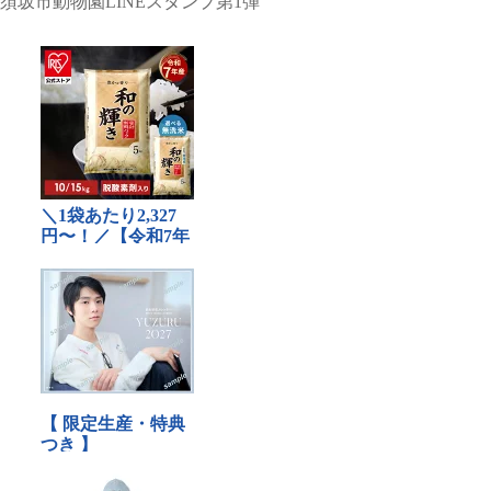
須坂市動物園LINEスタンプ第1弾