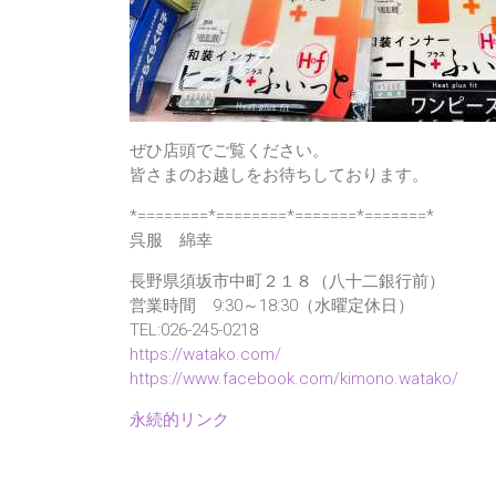
ぜひ店頭でご覧ください。
皆さまのお越しをお待ちしております。
*========*========*=======*=======*
呉服 綿幸
長野県須坂市中町２１８（八十二銀行前）
営業時間 9:30～18:30（水曜定休日）
TEL:026-245-0218
https://watako.com/
https://www.facebook.com/kimono.watako/
永続的リンク