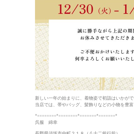
新しい一年の始まりに、着物姿で初詣はいかがで
当店では、帯やバッグ、髪飾りなどの小物を豊富
*========*========*=======*=======*
呉服 綿幸
長野県須坂市中町２１８（八十二銀行前）