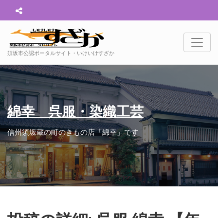
須坂市公認ポータルサイト・いけいけすざか
綿幸 呉服・染織工芸
信州須坂蔵の町のきもの店「綿幸」です