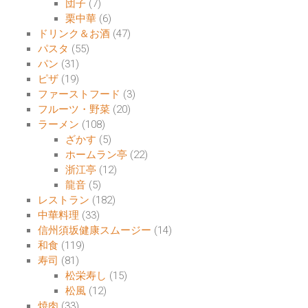
団子
(7)
栗中華
(6)
ドリンク＆お酒
(47)
パスタ
(55)
パン
(31)
ピザ
(19)
ファーストフード
(3)
フルーツ・野菜
(20)
ラーメン
(108)
ざかす
(5)
ホームラン亭
(22)
浙江亭
(12)
龍音
(5)
レストラン
(182)
中華料理
(33)
信州須坂健康スムージー
(14)
和食
(119)
寿司
(81)
松栄寿し
(15)
松風
(12)
焼肉
(33)