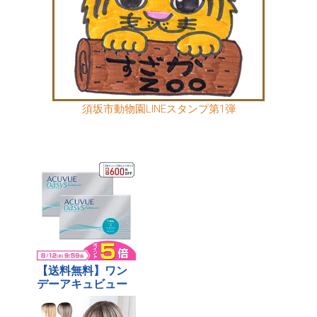
須坂市動物園LINEスタンプ第1弾