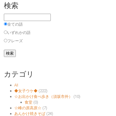
検索
全ての語
いずれかの語
フレーズ
カテゴリ
All
◆女子ウケ◆
(222)
☆お出かけ食べ歩き（須坂市外）
(10)
食堂
(0)
☆峰の原高原☆
(7)
あんかけ焼きそば
(24)