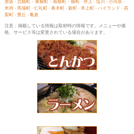
墨坂
-
北横町・東横町・南横町・横町
-
井上
-
塩川
-
小河原
-
米持
-
馬場町
-
仁礼町
-
春木町
-
穀町
-
本上町
-
ハイランド
-
高
梨町
-
豊丘
-
亀倉
注意：掲載している情報は取材時の情報です。メニューや価
格、サービス等は変更されている場合があります。