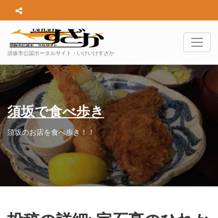
須坂市公認ポータルサイト・いけいけすざか
須坂で食べ歩き
須坂のお店を食べ歩き！！